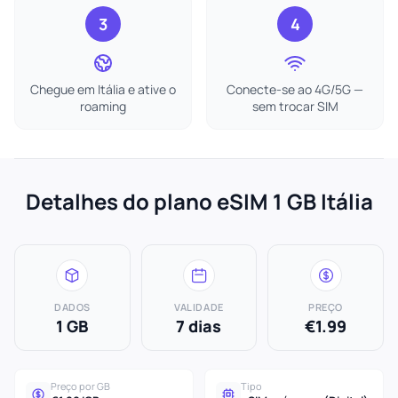
3
4
Chegue em Itália e ative o
Conecte-se ao 4G/5G —
roaming
sem trocar SIM
Detalhes do plano eSIM 1 GB Itália
DADOS
VALIDADE
PREÇO
1 GB
7 dias
€1.99
Preço por GB
Tipo