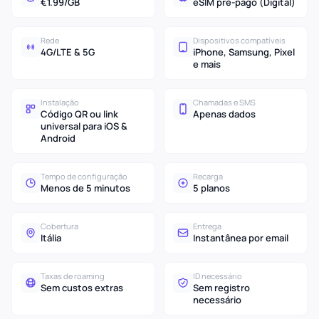
€1.99/GB
eSIM pré-pago (Digital)
Rede
Dispositivos compatíveis
4G/LTE & 5G
iPhone, Samsung, Pixel
e mais
Instalação
Chamadas e SMS
Código QR ou link
Apenas dados
universal para iOS &
Android
Tempo de configuração
Recarga
Menos de 5 minutos
5 planos
Cobertura
Entrega
Itália
Instantânea por email
Taxas de roaming
ID necessário
Sem custos extras
Sem registro
necessário