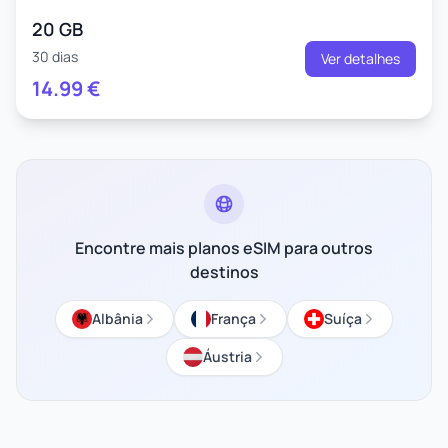
20 GB
30 dias
Ver detalhes
14.99
€
Encontre mais planos eSIM para outros
destinos
Albânia
França
Suíça
Áustria