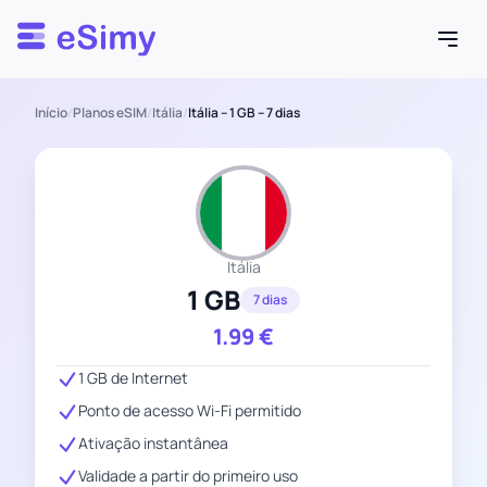
Esimy
Início
/
Planos eSIM
/
Itália
/
Itália – 1 GB – 7 dias
Itália
1 GB
7 dias
1.99
€
1 GB de Internet
Ponto de acesso Wi-Fi permitido
Ativação instantânea
Validade a partir do primeiro uso