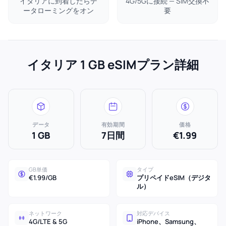
イタリアに到着したらデ
4G/5Gに接続 — SIM交換不
ータローミングをオン
要
イタリア 1 GB eSIMプラン詳細
データ
有効期間
価格
1 GB
7日間
€1.99
GB単価
タイプ
€1.99/GB
プリペイドeSIM（デジタ
ル）
ネットワーク
対応デバイス
4G/LTE & 5G
iPhone、Samsung、