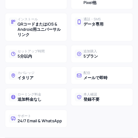
Pixel他
インストール
通話・SMS
QRコードまたはiOS &
データ専用
Android用ユニバーサル
リンク
セットアップ時間
追加購入
5分以内
5プラン
カバレッジ
配信
イタリア
メールで即時
ローミング料金
本人確認
追加料金なし
登録不要
サポート
24/7 Email & WhatsApp