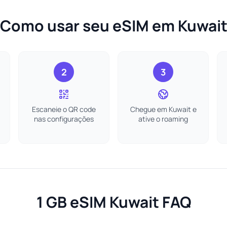
Como usar seu eSIM em Kuwai
2
3
Escaneie o QR code
Chegue em Kuwait e
nas configurações
ative o roaming
1 GB eSIM Kuwait FAQ