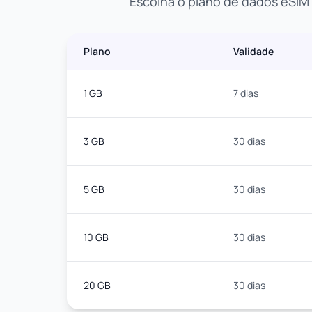
Escolha o plano de dados eSIM 
Plano
Validade
1 GB
7 dias
3 GB
30 dias
5 GB
30 dias
10 GB
30 dias
20 GB
30 dias