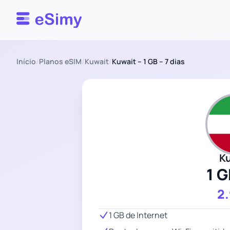
Esimy
Início
/
Planos eSIM
/
Kuwait
/
Kuwait – 1 GB – 7 dias
K
1 G
2
1 GB de Internet