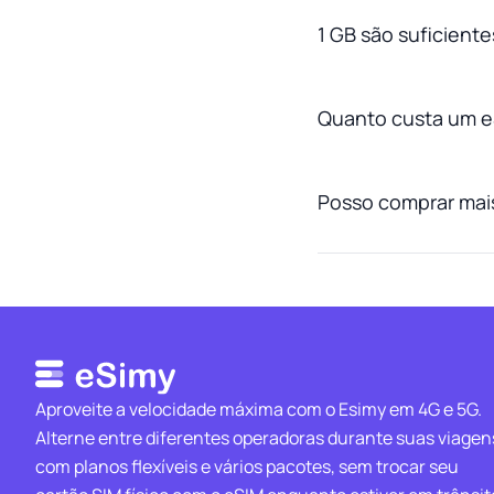
1 GB são suficiente
Quanto custa um e
Posso comprar mais
Aproveite a velocidade máxima com o Esimy em 4G e 5G.
Alterne entre diferentes operadoras durante suas viagen
com planos flexíveis e vários pacotes, sem trocar seu