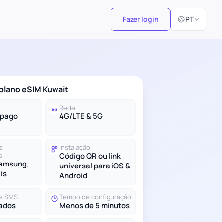
Selecionar id
Fazer login
PT
plano eSIM Kuwait
Rede
-pago
4G/LTE & 5G
s
Instalação
s
Código QR ou link
Samsung,
universal para iOS &
ais
Android
e SMS
Tempo de configuração
ados
Menos de 5 minutos