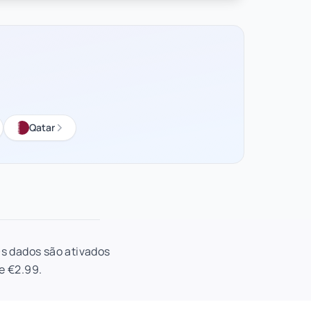
Qatar
Os dados são ativados
e €2.99.