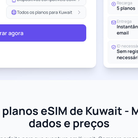
Recarga
5 planos
Todos os planos para Kuwait
Entrega
Instantân
ar agora
email
ID necessá
Sem regis
necessár
planos eSIM de Kuwait - 
dados e preços