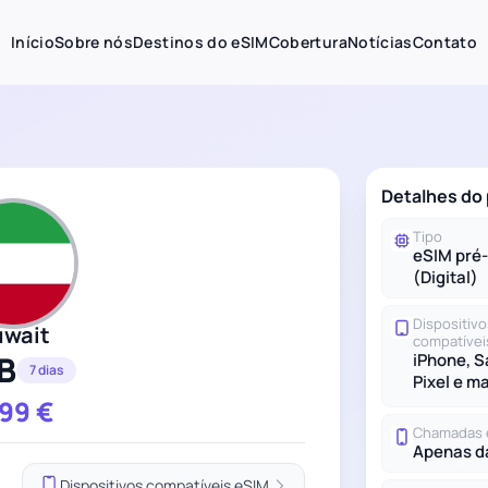
Início
Sobre nós
Destinos do eSIM
Cobertura
Notícias
Contato
Detalhes do 
Tipo
eSIM pré
(Digital)
Dispositivo
uwait
compatívei
B
iPhone, 
7 dias
Pixel e m
.99
€
Chamadas 
Apenas d
Dispositivos compatíveis eSIM