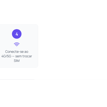
t
4
Conecte-se ao
4G/5G — sem trocar
SIM