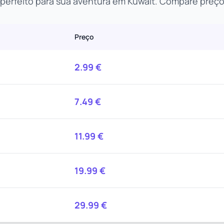
perfeito para sua aventura em Kuwait. Compare preço
Preço
2.99
€
7.49
€
11.99
€
19.99
€
29.99
€