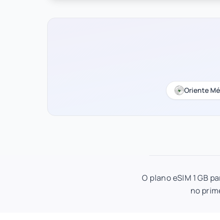
Oriente M
O plano eSIM 1 GB pa
no prim