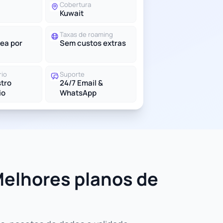
Cobertura
Kuwait
Taxas de roaming
ea por
Sem custos extras
rio
Suporte
tro
24/7 Email &
io
WhatsApp
Melhores planos de