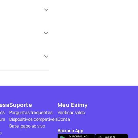
esa
Suporte
Meu Esimy
nós
Perguntas frequentes
Verificar saldo
ura
Dispositivos compatíveis
Conta
Bate-papo ao vivo
Baixar o App
o