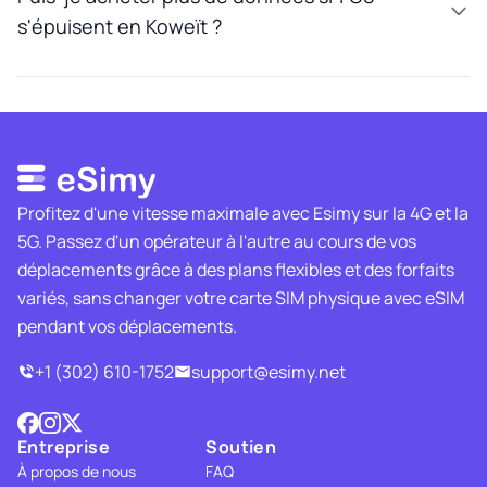
s'épuisent en Koweït ?
Profitez d'une vitesse maximale avec Esimy sur la 4G et la
5G. Passez d'un opérateur à l'autre au cours de vos
déplacements grâce à des plans flexibles et des forfaits
variés, sans changer votre carte SIM physique avec eSIM
pendant vos déplacements.
+1 (302) 610-1752
support@esimy.net
Entreprise
Soutien
À propos de nous
FAQ