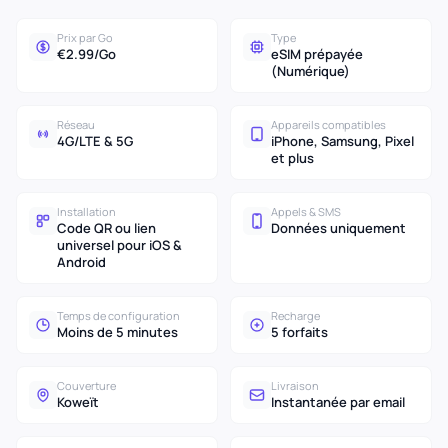
Prix par Go
Type
€2.99/Go
eSIM prépayée
(Numérique)
Réseau
Appareils compatibles
4G/LTE & 5G
iPhone, Samsung, Pixel
et plus
Installation
Appels & SMS
Code QR ou lien
Données uniquement
universel pour iOS &
Android
Temps de configuration
Recharge
Moins de 5 minutes
5 forfaits
Couverture
Livraison
Koweït
Instantanée par email