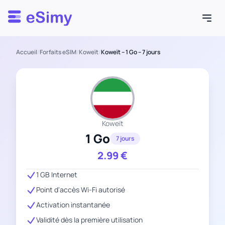
Esimy
Accueil
/
Forfaits eSIM
/
Koweït
/
Koweït – 1 Go – 7 jours
Koweït
1 Go
7 jours
2.99
€
1 GB Internet
Point d'accès Wi-Fi autorisé
Activation instantanée
Validité dès la première utilisation