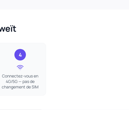
weït
4
Connectez-vous en
4G/5G — pas de
changement de SIM