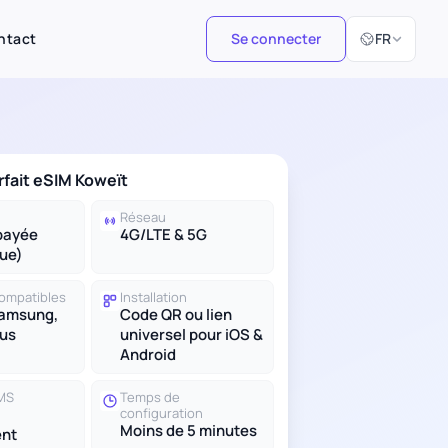
Sélectionner 
ntact
Se connecter
FR
rfait eSIM Koweït
Réseau
payée
4G/LTE & 5G
ue)
compatibles
Installation
Samsung,
Code QR ou lien
lus
universel pour iOS &
Android
SMS
Temps de
configuration
Moins de 5 minutes
nt