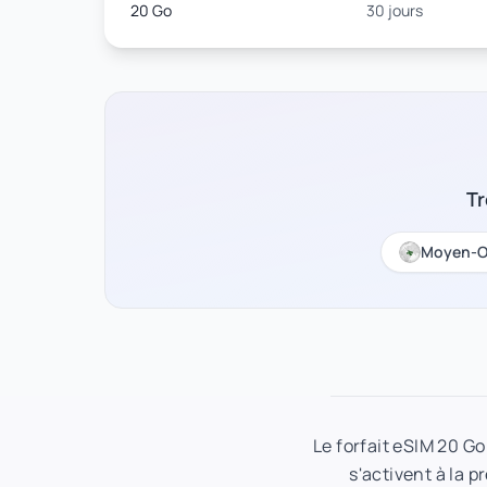
20 Go
30 jours
Tr
Moyen-O
Le forfait eSIM 20 G
s'activent à la p