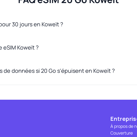
 pour 30 jours en Koweït ?
 eSIM Koweït ?
us de données si 20 Go s'épuisent en Koweït ?
Entrepris
À propos de 
Couverture