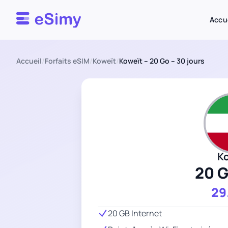
Esimy
Accu
Accueil
/
Forfaits eSIM
/
Koweït
/
Koweït – 20 Go – 30 jours
K
20 
29
20 GB Internet