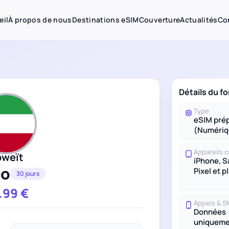
eil
À propos de nous
Destinations eSIM
Couverture
Actualités
Co
Détails du fo
Type
eSIM pré
(Numériq
Appareils 
oweït
iPhone, 
Go
Pixel et p
30 jours
.99
€
Appels & 
Données
uniqueme