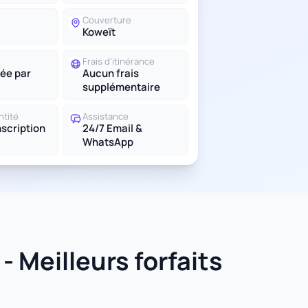
Couverture
Koweït
Frais d'itinérance
ée par
Aucun frais
supplémentaire
ntité
Assistance
scription
24/7 Email &
WhatsApp
 Meilleurs forfaits