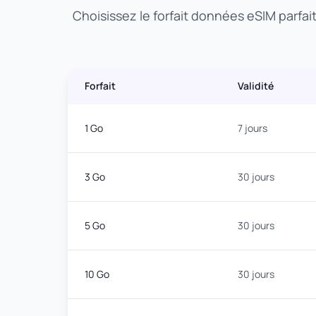
Choisissez le forfait données eSIM parfai
Forfait
Validité
1 Go
7 jours
3 Go
30 jours
5 Go
30 jours
10 Go
30 jours