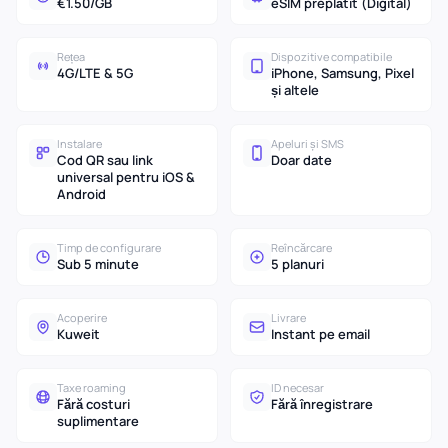
€1.50/GB
eSIM preplătit (Digital)
Rețea
Dispozitive compatibile
4G/LTE & 5G
iPhone, Samsung, Pixel
și altele
Instalare
Apeluri și SMS
Cod QR sau link
Doar date
universal pentru iOS &
Android
Timp de configurare
Reîncărcare
Sub 5 minute
5 planuri
Acoperire
Livrare
Kuweit
Instant pe email
Taxe roaming
ID necesar
Fără costuri
Fără înregistrare
suplimentare