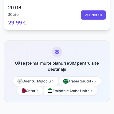
20 GB
30 zile
Vezi detalii
29.99
€
Găsește mai multe planuri eSIM pentru alte
destinații
Orientul Mijlociu
Arabia Saudită
Qatar
Emiratele Arabe Unite