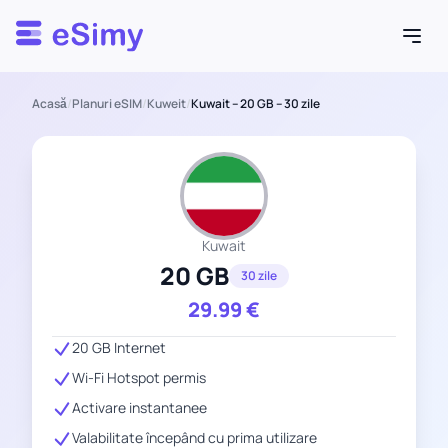
Esimy
Acasă
/
Planuri eSIM
/
Kuweit
/
Kuwait – 20 GB – 30 zile
Kuwait
20 GB
30 zile
29.99
€
20 GB Internet
Wi-Fi Hotspot permis
Activare instantanee
Valabilitate începând cu prima utilizare