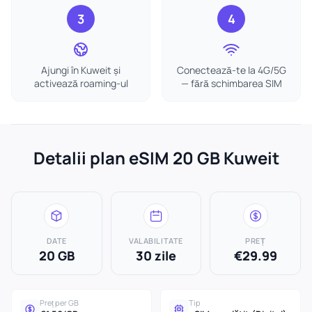
3
4
Ajungi în Kuweit și
Conectează-te la 4G/5G
activează roaming-ul
— fără schimbarea SIM
Detalii plan eSIM 20 GB Kuweit
DATE
VALABILITATE
PREȚ
20 GB
30 zile
€29.99
Preț per GB
Tip