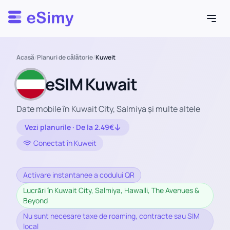
Esimy
Acasă
/
Planuri de călătorie
/
Kuweit
eSIM Kuwait
Date mobile în Kuwait City, Salmiya și multe altele
Vezi planurile · De la 2.49€
Conectat în Kuweit
Activare instantanee a codului QR
Lucrări în Kuwait City, Salmiya, Hawalli, The Avenues &
Beyond
Nu sunt necesare taxe de roaming, contracte sau SIM
local