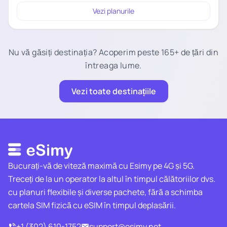
Vezi planurile
Nu vă găsiți destinația? Acoperim peste 165+ de țări din
întreaga lume.
Vezi toate destinațiile
Bucurați-vă de viteză maximă cu Esimy pe 4G și 5G.
Treceți de la un operator la altul în timpul călătoriilor dvs.
cu planuri flexibile și diverse pachete, fără a schimba
cartela SIM fizică cu eSIM în timpul deplasării.
+1 (302) 610-1752
support@esimy.net