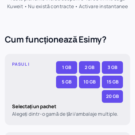
Kuweit • Nu există contracte • Activare instantanee
Cum funcționează Esimy?
PASUL I
1 GB
2 GB
3 GB
5 GB
10 GB
15 GB
20 GB
Selectați un pachet
Alegeți dintr-o gamă de țări/ambalaje multiple.