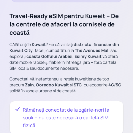
Travel-Ready eSIM pentru Kuweit – De
la centrele de afaceri la cornișele de
coastă
Călătoriți în
Kuwait
? Fie că vizitați
districtul financiar din
Kuwait City
, faceți cumpărături la
The Avenues Mall
sau
explorați
coasta Golfului Arabiei
,
Esimy Kuwait
vă oferă
date mobile rapide și fiabile în întreaga țară – fără cartela
SIM locală sau documente necesare.
Conectați-vă instantaneu la rețele kuweitiene de top
precum
Zain
,
Ooredoo Kuwait
și
STC
, cu acoperire
4G/5G
solidă în zonele urbane și de coastă.
Rămâneți conectat de la zgârie-nori la
souk – nu este necesară o cartelă SIM
fizică