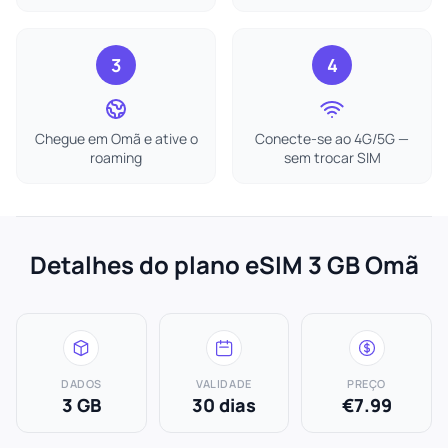
3
4
Chegue em Omã e ative o
Conecte-se ao 4G/5G —
roaming
sem trocar SIM
Detalhes do plano eSIM 3 GB Omã
DADOS
VALIDADE
PREÇO
3 GB
30 dias
€7.99