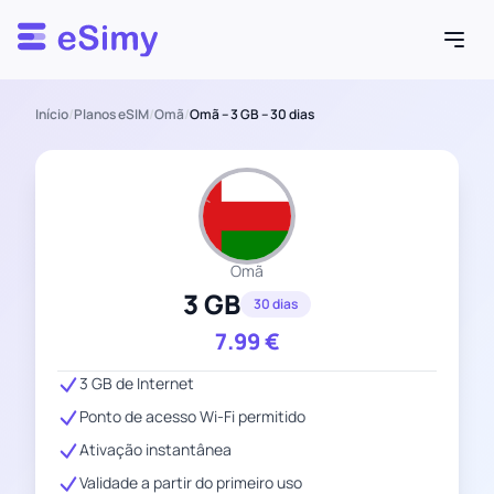
Esimy
Início
/
Planos eSIM
/
Omã
/
Omã – 3 GB – 30 dias
Omã
3 GB
30 dias
7.99
€
3 GB de Internet
Ponto de acesso Wi-Fi permitido
Ativação instantânea
Validade a partir do primeiro uso