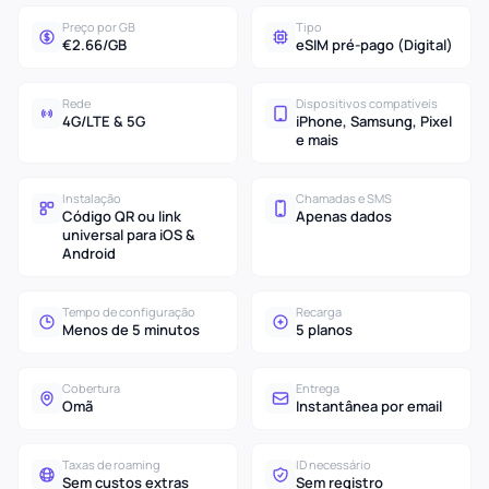
Preço por GB
Tipo
€2.66/GB
eSIM pré-pago (Digital)
Rede
Dispositivos compatíveis
4G/LTE & 5G
iPhone, Samsung, Pixel
e mais
Instalação
Chamadas e SMS
Código QR ou link
Apenas dados
universal para iOS &
Android
Tempo de configuração
Recarga
Menos de 5 minutos
5 planos
Cobertura
Entrega
Omã
Instantânea por email
Taxas de roaming
ID necessário
Sem custos extras
Sem registro