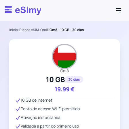
Esimy
Início
/
Planos eSIM
/
Omã
/
Omã – 10 GB – 30 dias
Omã
10 GB
30 dias
19.99
€
10 GB de Internet
Ponto de acesso Wi-Fi permitido
Ativação instantânea
Validade a partir do primeiro uso