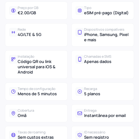
Preço por GB
Tipo
€2.00/GB
eSIM pré-pago (Digital)
Rede
Dispositivos compatíveis
4G/LTE & 5G
iPhone, Samsung, Pixel
e mais
Instalação
Chamadas e SMS
Código QR ou link
Apenas dados
universal para iOS &
Android
Tempo de configuração
Recarga
Menos de 5 minutos
5 planos
Cobertura
Entrega
Omã
Instantânea por email
Taxas de roaming
ID necessário
Sem custos extras
Sem registro