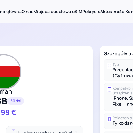
ona główna
O nas
Miejsca docelowe eSIM
Pokrycie
Aktualności
Kon
Szczegóły p
Typ
Przedpła
(Cyfrowa
Kompatybi
man
urządzenia
GB
iPhone, 
30 dni
Pixel i inn
.99
€
Połączenia
Tylko dan
Urządzenia obsługujące eSIM