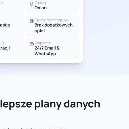
ie
Zasięg
Oman
Opłaty roamingowe
ast e-
Brak dodatkowych
opłat
ID
Wsparcie
racji
24/7 Email &
WhatsApp
jlepsze plany danych