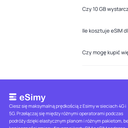
Czy 10 GB wystarc
Ile kosztuje eSIM 
Czy mogę kupić wię
Ciesz się maksymalną prędkością z Esimy w sieciach 4G i
5G. Przełączaj się między różnymi operatorami podczas
podróży dzięki elastycznym planom i różnym pakietom, b