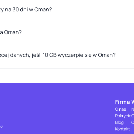
zy na 30 dni w Oman?
dla Oman?
cej danych, jeśli 10 GB wyczerpie się w Oman?
Firma
O nas
N
Pokrycie
O
Blog
C
ez
Kontakt