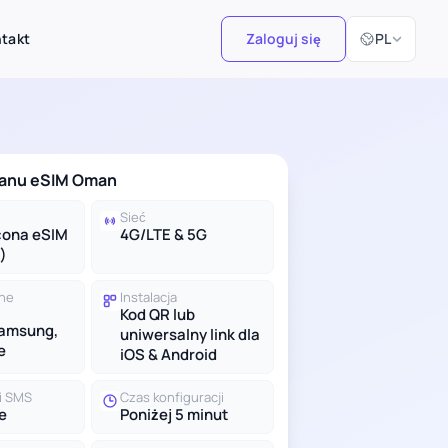
Wybierz język
takt
Zaloguj się
PL
lanu eSIM Oman
Sieć
cona eSIM
4G/LTE & 5G
)
lne
Instalacja
Kod QR lub
Samsung,
uniwersalny link dla
e
iOS & Android
 i SMS
Czas konfiguracji
e
Poniżej 5 minut