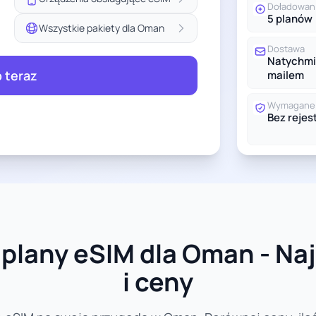
Doładowan
5 planów
Wszystkie pakiety dla Oman
Dostawa
Natychmi
 teraz
mailem
Wymagane 
Bez rejest
plany eSIM dla Oman - Na
i ceny