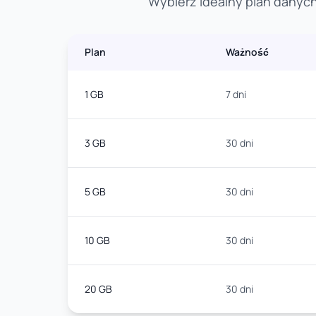
Wybierz idealny plan danych
Plan
Ważność
1 GB
7 dni
3 GB
30 dni
5 GB
30 dni
10 GB
30 dni
20 GB
30 dni