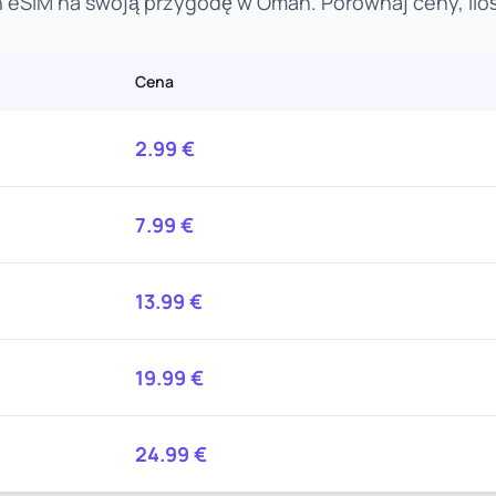
 eSIM na swoją przygodę w Oman. Porównaj ceny, iloś
Cena
2.99
€
7.99
€
13.99
€
19.99
€
24.99
€