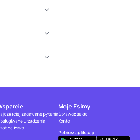
Wsparcie
Moje Esimy
ajczęściej zadawane pytania
Sprawdź saldo
bsługiwane urządzenia
Konto
zat na żywo
Pobierz aplikację