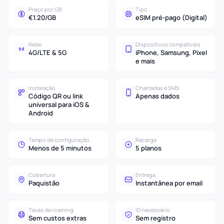
Preço por GB
Tipo
€1.20/GB
eSIM pré-pago (Digital)
Rede
Dispositivos compatíveis
4G/LTE & 5G
iPhone, Samsung, Pixel
e mais
Instalação
Chamadas e SMS
Código QR ou link
Apenas dados
universal para iOS &
Android
Tempo de configuração
Recarga
Menos de 5 minutos
5 planos
Cobertura
Entrega
Paquistão
Instantânea por email
Taxas de roaming
ID necessário
Sem custos extras
Sem registro