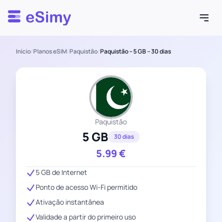
Esimy
Início
/
Planos eSIM
/
Paquistão
/
Paquistão – 5 GB – 30 dias
Paquistão
5 GB
30 dias
5.99
€
5 GB de Internet
Ponto de acesso Wi-Fi permitido
Ativação instantânea
Validade a partir do primeiro uso