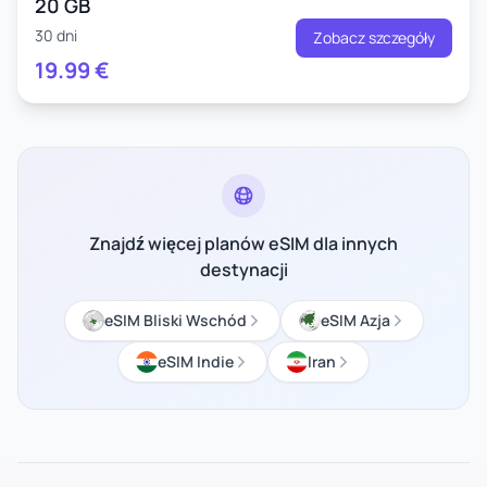
20 GB
30 dni
Zobacz szczegóły
19.99
€
Znajdź więcej planów eSIM dla innych
destynacji
eSIM Bliski Wschód
eSIM Azja
eSIM Indie
Iran