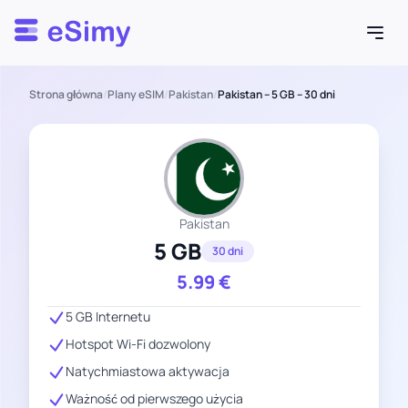
Esimy
Strona główna
/
Plany eSIM
/
Pakistan
/
Pakistan – 5 GB – 30 dni
Pakistan
5 GB
30 dni
5.99
€
5 GB Internetu
Hotspot Wi-Fi dozwolony
Natychmiastowa aktywacja
Ważność od pierwszego użycia