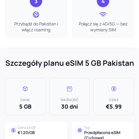
3
4
Przybądź do Pakistan i
Połącz się z 4G/5G — bez
włącz roaming
wymiany SIM
Szczegóły planu eSIM 5 GB Pakistan
DANE
WAŻNOŚĆ
CENA
5 GB
30 dni
€5.99
Cena za GB
Typ
€1.20/GB
Przedpłacona eSIM
(Cyfrowa)