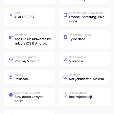
Sieć
Kompatybilne urządzenia
4G/LTE & 5G
iPhone, Samsung, Pixel
i inne
Instalacja
Połączenia i SMS
Kod QR lub uniwersalny
Tylko dane
link dla iOS & Android
Czas konfiguracji
Doładowanie
Poniżej 5 minut
5 planów
Zasięg
Dostawa
Pakistan
Natychmiast e-mailem
Opłaty roamingowe
Wymagane ID
Brak dodatkowych
Bez rejestracji
opłat