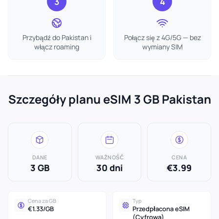
3
4
Przybądź do Pakistan i
Połącz się z 4G/5G — bez
włącz roaming
wymiany SIM
Szczegóły planu eSIM 3 GB Pakistan
DANE
WAŻNOŚĆ
CENA
3 GB
30 dni
€3.99
Cena za GB
Typ
€1.33/GB
Przedpłacona eSIM
(Cyfrowa)