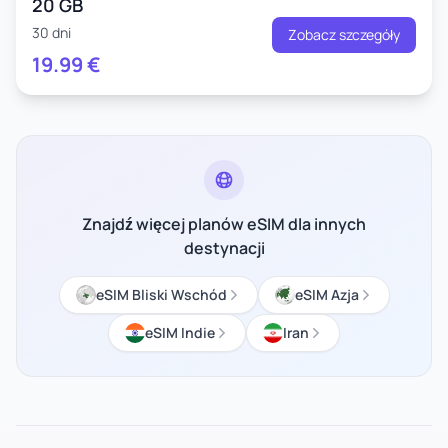
20 GB
30 dni
Zobacz szczegóły
19.99
€
Znajdź więcej planów eSIM dla innych
destynacji
eSIM Bliski Wschód
eSIM Azja
eSIM Indie
Iran