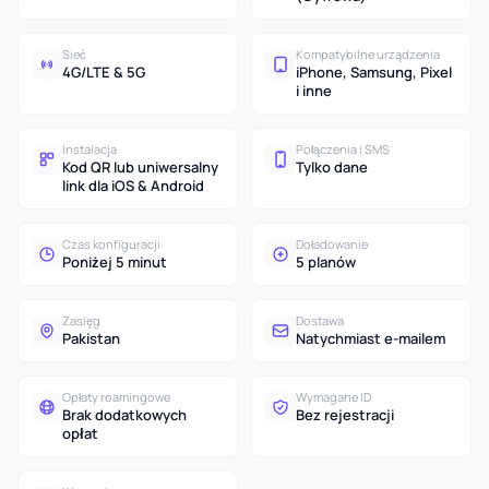
Sieć
Kompatybilne urządzenia
4G/LTE & 5G
iPhone, Samsung, Pixel
i inne
Instalacja
Połączenia i SMS
Kod QR lub uniwersalny
Tylko dane
link dla iOS & Android
Czas konfiguracji
Doładowanie
Poniżej 5 minut
5 planów
Zasięg
Dostawa
Pakistan
Natychmiast e-mailem
Opłaty roamingowe
Wymagane ID
Brak dodatkowych
Bez rejestracji
opłat