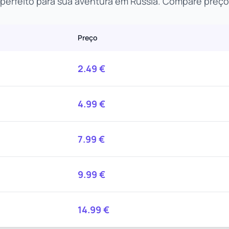
perfeito para sua aventura em Rússia. Compare preço
Preço
2.49
€
4.99
€
7.99
€
9.99
€
14.99
€