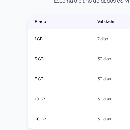
Escolha o plano de dados eSIM 
Plano
Validade
1 GB
7 dias
3 GB
30 dias
5 GB
30 dias
10 GB
30 dias
20 GB
30 dias