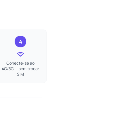
4
Conecte-se ao
4G/5G — sem trocar
SIM