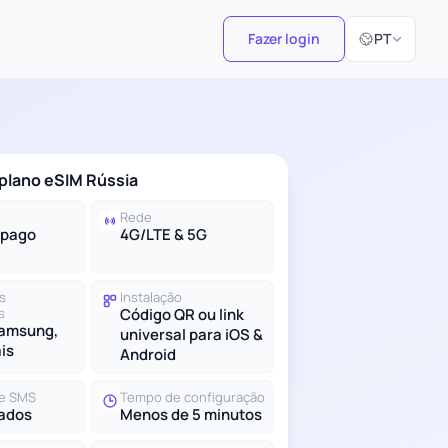
Selecionar id
Fazer login
PT
plano eSIM Rússia
Rede
-pago
4G/LTE & 5G
s
Instalação
s
Código QR ou link
Samsung,
universal para iOS &
ais
Android
e SMS
Tempo de configuração
ados
Menos de 5 minutos