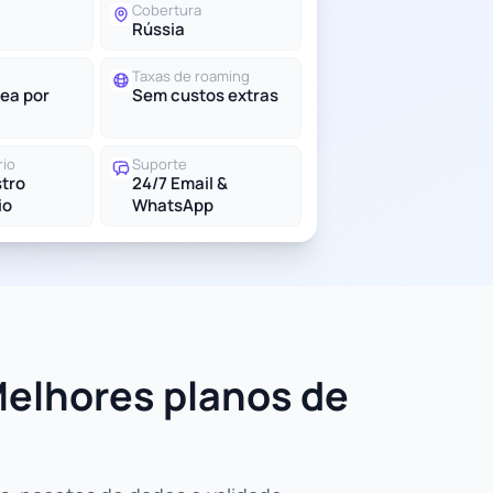
Cobertura
Rússia
Taxas de roaming
ea por
Sem custos extras
rio
Suporte
tro
24/7 Email &
io
WhatsApp
Melhores planos de