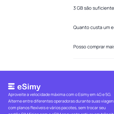
3 GB são suficient
Quanto custa um e
Posso comprar mai
Aproveite a velocidade máxima com o Esimy em 4G e 5G.
Alterne entre diferentes operadoras durante suas viagen
com planos flexíveis e vários pacotes, sem trocar seu