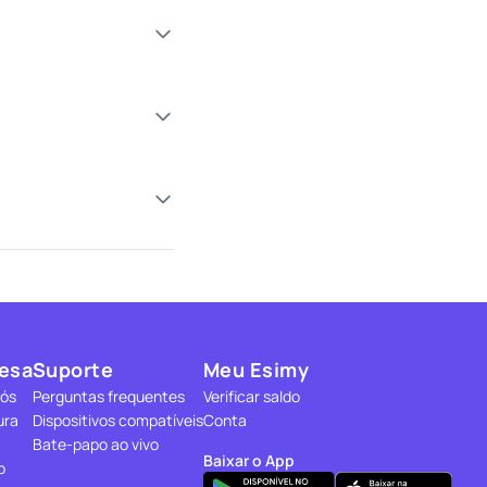
esa
Suporte
Meu Esimy
nós
Perguntas frequentes
Verificar saldo
ura
Dispositivos compatíveis
Conta
Bate-papo ao vivo
Baixar o App
o