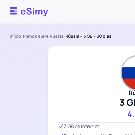
Esimy
Início
/
Planos eSIM
/
Rússia
/
Rússia – 3 GB – 30 dias
R
3 G
4
3 GB de Internet