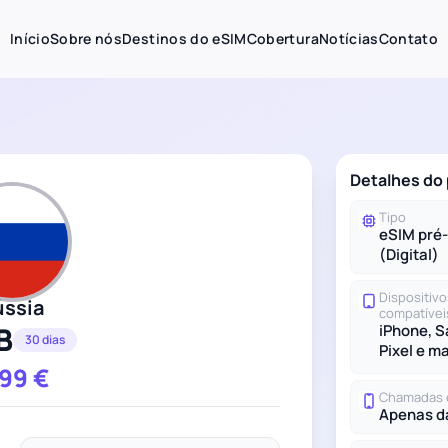
Início
Sobre nós
Destinos do eSIM
Cobertura
Notícias
Contato
Detalhes do 
Tipo
eSIM pré
(Digital)
Dispositivo
ússia
compatívei
B
iPhone, 
30 dias
Pixel e m
.99
€
Chamadas 
Apenas d