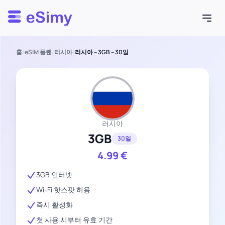
Esimy
홈
/
eSIM 플랜
/
러시아
/
러시아 – 3GB – 30일
러시아
3GB
30일
4.99
€
3GB 인터넷
Wi-Fi 핫스팟 허용
즉시 활성화
첫 사용 시부터 유효 기간