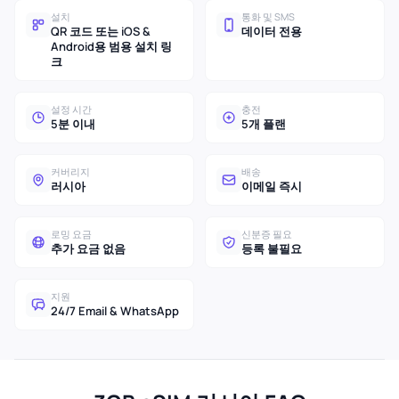
설치
통화 및 SMS
QR 코드 또는 iOS &
데이터 전용
Android용 범용 설치 링
크
설정 시간
충전
5분 이내
5개 플랜
커버리지
배송
러시아
이메일 즉시
로밍 요금
신분증 필요
추가 요금 없음
등록 불필요
지원
24/7 Email & WhatsApp