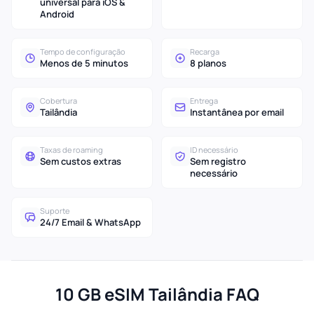
universal para iOS &
Android
Tempo de configuração
Recarga
Menos de 5 minutos
8 planos
Cobertura
Entrega
Tailândia
Instantânea por email
Taxas de roaming
ID necessário
Sem custos extras
Sem registro
necessário
Suporte
24/7 Email & WhatsApp
10 GB eSIM Tailândia FAQ