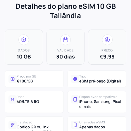
Detalhes do plano eSIM 10 GB
Tailândia
DADOS
VALIDADE
PREÇO
10 GB
30 dias
€9.99
Preço por GB
Tipo
€1.00/GB
eSIM pré-pago (Digital)
Rede
Dispositivos compatíveis
4G/LTE & 5G
iPhone, Samsung, Pixel
e mais
Instalação
Chamadas e SMS
Código QR ou link
Apenas dados