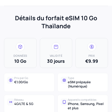
Détails du forfait eSIM 10 Go
Thaïlande
DONNÉES
VALIDITÉ
PRIX
10 Go
30 jours
€9.99
Prix par Go
Type
€1.00/Go
eSIM prépayée
(Numérique)
Réseau
Appareils compatibles
4G/LTE & 5G
iPhone, Samsung, Pixel
et plus