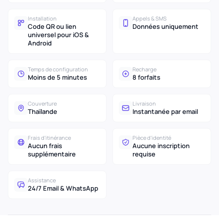
Installation
Appels & SMS
Code QR ou lien
Données uniquement
universel pour iOS &
Android
Temps de configuration
Recharge
Moins de 5 minutes
8 forfaits
Couverture
Livraison
Thaïlande
Instantanée par email
Frais d'itinérance
Pièce d'identité
Aucun frais
Aucune inscription
supplémentaire
requise
Assistance
24/7 Email & WhatsApp