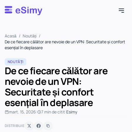
Esimy
Acasă
/
Noutăți
/
De ce fiecare călător are nevoie de un VPN: Securitate și confort
esențial în deplasare
NOUTĂȚI
De ce fiecare călător are
nevoie de un VPN:
Securitate și confort
esențial în deplasare
mart. 15, 2026
|
7 min de citit
|
Esimy
DISTRIBUIE