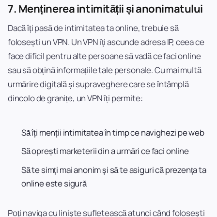
7.
Menținerea intimității și anonimatului
Dacă îți pasă de intimitatea ta online, trebuie să
folosești un VPN. Un VPN îți ascunde adresa IP, ceea ce
face dificil pentru alte persoane să vadă ce faci online
sau să obțină informațiile tale personale. Cu mai multă
urmărire digitală și supraveghere care se întâmplă
dincolo de granițe, un VPN îți permite:
Să îți menții intimitatea în timp ce navighezi pe web
Să oprești marketerii din a urmări ce faci online
Să te simți mai anonim și să te asiguri că prezența ta
online este sigură
Poți naviga cu liniște sufletească atunci când folosești