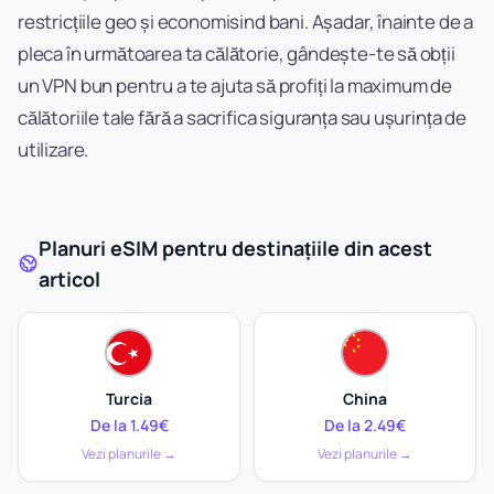
restricțiile geo și economisind bani. Așadar, înainte de a
pleca în următoarea ta călătorie, gândește-te să obții
un VPN bun pentru a te ajuta să profiți la maximum de
călătoriile tale fără a sacrifica siguranța sau ușurința de
utilizare.
Planuri eSIM pentru destinațiile din acest
articol
Turcia
China
De la 1.49€
De la 2.49€
Vezi planurile →
Vezi planurile →