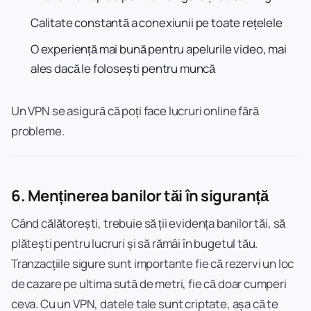
Calitate constantă a conexiunii pe toate rețelele
O experiență mai bună pentru apelurile video, mai
ales dacă le folosești pentru muncă
Un VPN se asigură că poți face lucruri online fără
probleme.
6.
Menținerea banilor tăi în siguranță
Când călătorești, trebuie să ții evidența banilor tăi, să
plătești pentru lucruri și să rămâi în bugetul tău.
Tranzacțiile sigure sunt importante fie că rezervi un loc
de cazare pe ultima sută de metri, fie că doar cumperi
ceva. Cu un VPN, datele tale sunt criptate, așa că te