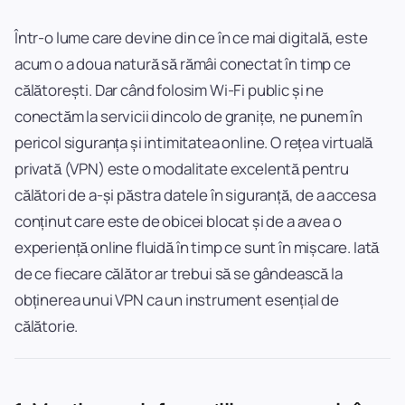
Într-o lume care devine din ce în ce mai digitală, este
acum o a doua natură să rămâi conectat în timp ce
călătorești. Dar când folosim Wi-Fi public și ne
conectăm la servicii dincolo de granițe, ne punem în
pericol siguranța și intimitatea online. O rețea virtuală
privată (VPN) este o modalitate excelentă pentru
călători de a-și păstra datele în siguranță, de a accesa
conținut care este de obicei blocat și de a avea o
experiență online fluidă în timp ce sunt în mișcare. Iată
de ce fiecare călător ar trebui să se gândească la
obținerea unui VPN ca un instrument esențial de
călătorie.