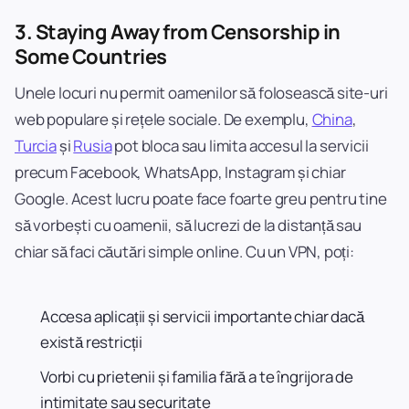
3.
Staying Away from Censorship in
Some Countries
Unele locuri nu permit oamenilor să folosească site-uri
web populare și rețele sociale. De exemplu,
China
,
Turcia
și
Rusia
pot bloca sau limita accesul la servicii
precum Facebook, WhatsApp, Instagram și chiar
Google. Acest lucru poate face foarte greu pentru tine
să vorbești cu oamenii, să lucrezi de la distanță sau
chiar să faci căutări simple online. Cu un VPN, poți:
Accesa aplicații și servicii importante chiar dacă
există restricții
Vorbi cu prietenii și familia fără a te îngrijora de
intimitate sau securitate