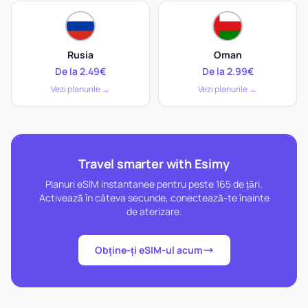
Rusia
Oman
De la 2.49€
De la 2.99€
Vezi planurile →
Vezi planurile →
Travel smarter with Esimy
Planuri eSIM instantanee pentru peste 165 de țări.
Activează în câteva secunde, conectează-te înainte
de aterizare.
Obține-ți eSIM-ul acum