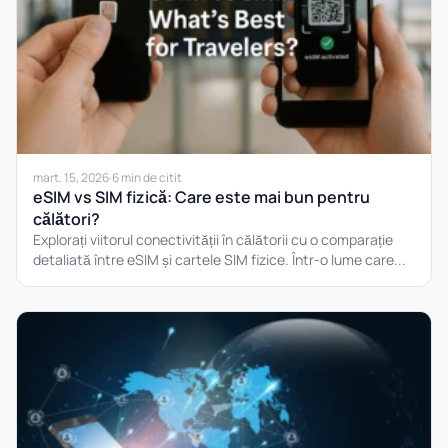
mart. 15, 2026
·
6 min de citit
eSIM vs SIM fizică: Care este mai bun pentru
călători?
Explorați viitorul conectivității în călătorii cu o comparație
detaliată între eSIM și cartele SIM fizice. Într-o lume care...