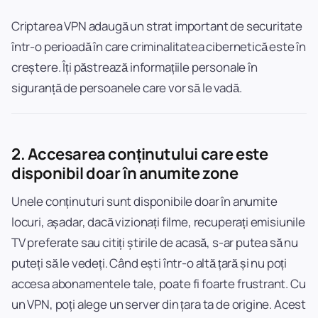
Criptarea VPN adaugă un strat important de securitate
într-o perioadă în care criminalitatea cibernetică este în
creștere. Îți păstrează informațiile personale în
siguranță de persoanele care vor să le vadă.
2.
Accesarea conținutului care este
disponibil doar în anumite zone
Unele conținuturi sunt disponibile doar în anumite
locuri, așadar, dacă vizionați filme, recuperați emisiunile
TV preferate sau citiți știrile de acasă, s-ar putea să nu
puteți să le vedeți. Când ești într-o altă țară și nu poți
accesa abonamentele tale, poate fi foarte frustrant. Cu
un VPN, poți alege un server din țara ta de origine. Acest