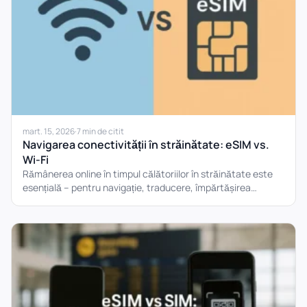
mart. 15, 2026
·
7 min de citit
Navigarea conectivității în străinătate: eSIM vs.
Wi-Fi
Rămânerea online în timpul călătoriilor în străinătate este
esențială – pentru navigație, traducere, împărtășirea
momentelor și menținerea legăturii....