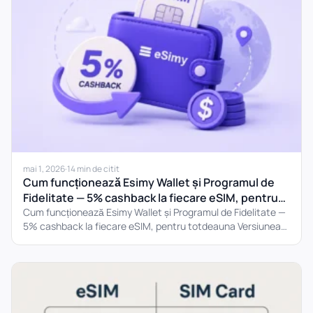
mai 1, 2026
·
14 min de citit
Cum funcționează Esimy Wallet și Programul de
Fidelitate — 5% cashback la fiecare eSIM, pentru
totdeauna
Cum funcționează Esimy Wallet și Programul de Fidelitate —
5% cashback la fiecare eSIM, pentru totdeauna Versiunea
scurtă....