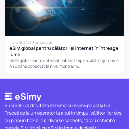
mart. 15, 2026
·
3 min de citit
eSIM global pentru călătorii și internet în întreaga
lume
eSIM global pentru Internet fiabil în timp ce călătoriți în lume
A rămâne conectat la nivel mondial nu...
Bucurați-vă de viteză maximă cu Esimy pe 4G și 5G.
Treceți de la un operator la altul în timpul călătoriilor dvs.
cu planuri flexibile și diverse pachete, fără a schimba
cartela SIM fizică cu eSIM în timpul deplasării.