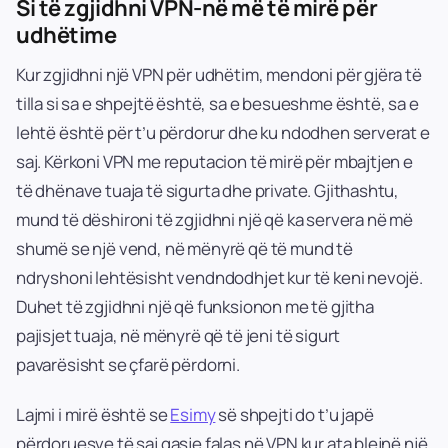
Si të zgjidhni VPN-në më të mirë për
udhëtime
Kur zgjidhni një VPN për udhëtim, mendoni për gjëra të
tilla si sa e shpejtë është, sa e besueshme është, sa e
lehtë është për t’u përdorur dhe ku ndodhen serverat e
saj. Kërkoni VPN me reputacion të mirë për mbajtjen e
të dhënave tuaja të sigurta dhe private. Gjithashtu,
mund të dëshironi të zgjidhni një që ka servera në më
shumë se një vend, në mënyrë që të mund të
ndryshoni lehtësisht vendndodhjet kur të keni nevojë.
Duhet të zgjidhni një që funksionon me të gjitha
pajisjet tuaja, në mënyrë që të jeni të sigurt
pavarësisht se çfarë përdorni.
Lajmi i mirë është se
Esimy
së shpejti do t’u japë
përdoruesve të saj qasje falas në VPN kur ata blejnë një