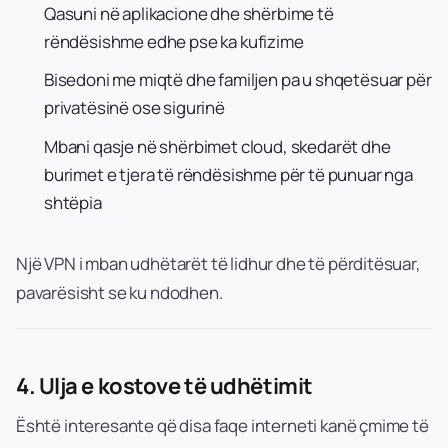
Qasuni në aplikacione dhe shërbime të
rëndësishme edhe pse ka kufizime
Bisedoni me miqtë dhe familjen pa u shqetësuar për
privatësinë ose sigurinë
Mbani qasje në shërbimet cloud, skedarët dhe
burimet e tjera të rëndësishme për të punuar nga
shtëpia
Një VPN i mban udhëtarët të lidhur dhe të përditësuar,
pavarësisht se ku ndodhen.
4.
Ulja e kostove të udhëtimit
Është interesante që disa faqe interneti kanë çmime të