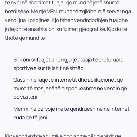
të hyni në abonimet tuaja, kjo mund të jetë shumë
bezdisëse. Me një VPN, mund të zgjidhni një server nga
vendi juaj i origjinës. Kjo fsheh vendndodhjen tuaj dhe
ju lejon të anashkaloni kufizimet gjeografike. Kjo do të
thotë që mund të:
Shikoni shfaqjet dhe ngjarjet tuaja të preferuara
sportive sikur të ishit në shtëpi
Qasuni në faqet e internetit dhe aplikacionet që
mund të mos jenë të disponueshme në vendin që
po vizitoni
Merrni një përvojë më të qëndrueshme në internet
kudo që të jeni
Kjo veçori është shumë e dobishme për njerëzit që