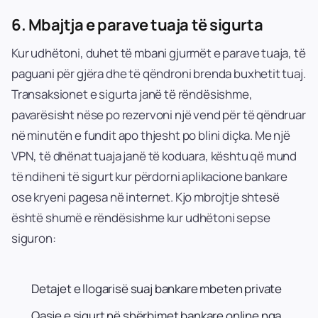
6.
Mbajtja e parave tuaja të sigurta
Kur udhëtoni, duhet të mbani gjurmët e parave tuaja, të
paguani për gjëra dhe të qëndroni brenda buxhetit tuaj.
Transaksionet e sigurta janë të rëndësishme,
pavarësisht nëse po rezervoni një vend për të qëndruar
në minutën e fundit apo thjesht po blini diçka. Me një
VPN, të dhënat tuaja janë të koduara, kështu që mund
të ndiheni të sigurt kur përdorni aplikacione bankare
ose kryeni pagesa në internet. Kjo mbrojtje shtesë
është shumë e rëndësishme kur udhëtoni sepse
siguron:
Detajet e llogarisë suaj bankare mbeten private
Qasje e sigurt në shërbimet bankare online nga