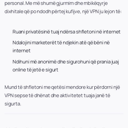
personal. Me më shumë gjurmim dhe mbikëqyrje
dixhitale që po ndodh përtej kufijve, një VPN ju lejon të:
Ruani privatësinë tuaj ndërsa shfletoni në internet
Ndalojini marketerët të ndjekin atë që bëni në
internet
Ndihuni më anonimë dhe sigurohuni që prania juaj
online të jetë e sigurt
Mund të shfletoni me qetësi mendore kur përdorni një
VPN sepse të dhënat dhe aktivitetet tuaja janë të
sigurta.