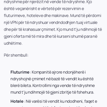
ndryshme për njerëzit në vende të ndryshme. Kjo
është veçanërisht e vërtetë për rezervimin e
fluturimeve, hoteleve dhe makinave. Mund të përdorni
një VPN për të ndryshuar vendndodhjen tuaj virtuale
dhe për të krahasuar çmimet. Kjo mund t’ju ndihmojë të
gjeni oferta më të mira dhe të kurseni shumë para në
udhëtime.
Për shembull:
Fluturime
: Kompanitë ajrore ndonjëherë i
ndryshojnë çmimet në bazë të vendit ku është
blerë bileta. Kontrollimi nga vende të ndryshme
mund t’ju ndihmojë të gjeni zbritje të fshehura.
Hotele
: Në varësi të vendit ku ndodheni, faqet e