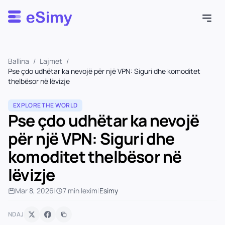
Esimy
Ballina
/
Lajmet
/
Pse çdo udhëtar ka nevojë për një VPN: Siguri dhe komoditet
thelbësor në lëvizje
EXPLORE THE WORLD
Pse çdo udhëtar ka nevojë
për një VPN: Siguri dhe
komoditet thelbësor në
lëvizje
Mar 8, 2026
|
7 min lexim
|
Esimy
NDAJ