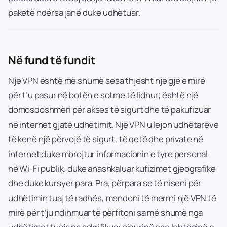
paketë ndërsa janë duke udhëtuar.
Në fund të fundit
Një VPN është më shumë sesa thjesht një gjë e mirë
për t’u pasur në botën e sotme të lidhur; është një
domosdoshmëri për akses të sigurt dhe të pakufizuar
në internet gjatë udhëtimit. Një VPN u lejon udhëtarëve
të kenë një përvojë të sigurt, të qetë dhe private në
internet duke mbrojtur informacionin e tyre personal
në Wi-Fi publik, duke anashkaluar kufizimet gjeografike
dhe duke kursyer para. Pra, përpara se të niseni për
udhëtimin tuaj të radhës, mendoni të merrni një VPN të
mirë për t’ju ndihmuar të përfitoni sa më shumë nga