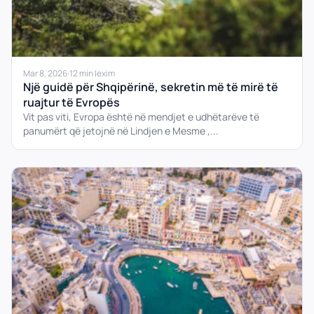
Mar 8, 2026
·
12 min lexim
Një guidë për Shqipërinë, sekretin më të mirë të
ruajtur të Evropës
Vit pas viti, Evropa është në mendjet e udhëtarëve të
panumërt që jetojnë në Lindjen e Mesme ,...