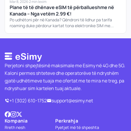
Mar 8, 2026
·
2 min lexim
Plane të të dhënave eSIM të përballueshme në
Kanada – Nga vetëm 2.99 €!
Po udhëtoni për në Kanada? Qëndroni të lidhur pa tarifa
roaming duke përdorur kartat tona elektronike SIM me...
Perjetoni shpejtësinë maksimale me Esimy në 4G dhe 5G.
Kaloni permes shteteve dhe operatorëve të ndryshëm
gjatë udhëtimeve tuaja me ofertat me te mira ne treg, pa
ndryshuar sim kartelen tuaj aktuale.
+1 (302) 610-1752
support@esimy.net
Kompania
Perkrahja
Rreth nesh
Pyetjet më të shpeshta