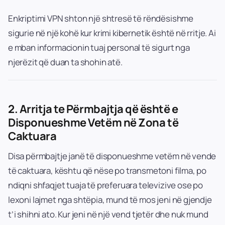
Enkriptimi VPN shton një shtresë të rëndësishme
sigurie në një kohë kur krimi kibernetik është në rritje. Ai
e mban informacionin tuaj personal të sigurt nga
njerëzit që duan ta shohin atë.
2.
Arritja te Përmbajtja që është e
Disponueshme Vetëm në Zona të
Caktuara
Disa përmbajtje janë të disponueshme vetëm në vende
të caktuara, kështu që nëse po transmetoni filma, po
ndiqni shfaqjet tuaja të preferuara televizive ose po
lexoni lajmet nga shtëpia, mund të mos jeni në gjendje
t’i shihni ato. Kur jeni në një vend tjetër dhe nuk mund