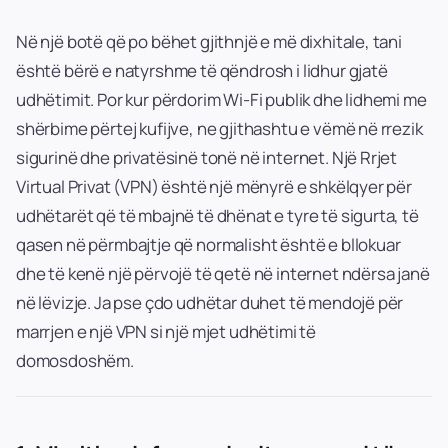
Në një botë që po bëhet gjithnjë e më dixhitale, tani
është bërë e natyrshme të qëndrosh i lidhur gjatë
udhëtimit. Por kur përdorim Wi-Fi publik dhe lidhemi me
shërbime përtej kufijve, ne gjithashtu e vëmë në rrezik
sigurinë dhe privatësinë tonë në internet. Një Rrjet
Virtual Privat (VPN) është një mënyrë e shkëlqyer për
udhëtarët që të mbajnë të dhënat e tyre të sigurta, të
qasen në përmbajtje që normalisht është e bllokuar
dhe të kenë një përvojë të qetë në internet ndërsa janë
në lëvizje. Ja pse çdo udhëtar duhet të mendojë për
marrjen e një VPN si një mjet udhëtimi të
domosdoshëm.