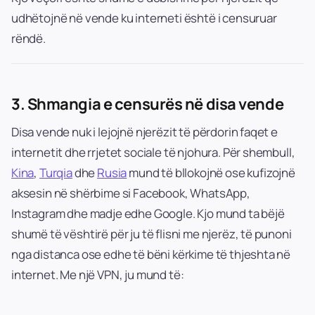
udhëtojnë në vende ku interneti është i censuruar
rëndë.
3.
Shmangia e censurës në disa vende
Disa vende nuk i lejojnë njerëzit të përdorin faqet e
internetit dhe rrjetet sociale të njohura. Për shembull,
Kina
,
Turqia
dhe
Rusia
mund të bllokojnë ose kufizojnë
aksesin në shërbime si Facebook, WhatsApp,
Instagram dhe madje edhe Google. Kjo mund ta bëjë
shumë të vështirë për ju të flisni me njerëz, të punoni
nga distanca ose edhe të bëni kërkime të thjeshta në
internet. Me një VPN, ju mund të: