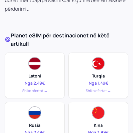
udhëtimet tuaja pa sakrifikuar sigurinë ose lehtësinë e
përdorimit.
Planet eSIM për destinacionet në këtë
artikull
Letoni
Turqia
Nga 2.49€
Nga 1.49€
Shiko ofertat →
Shiko ofertat →
Rusia
Kina
Nga 2.49€
Nga 3.99€