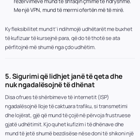
rezervimeve mund të shfaqin çmime të ndryshme.
Me një VPN, mund të merrni ofertën më të mirë.
Ky fleksibilitet mund t’i ndihmojë udhëtarët me buxhet
të kufizuar të kursejnë para, që do të thotë se ata
përfitojnë më shumë nga çdo udhëtim.
5.
Sigurimi që lidhjet janë të qeta dhe
nuk ngadalësojnë të dhënat
Disa ofrues të shërbimeve të internetit (ISP)
ngadalësojnë lloje të caktuara trafiku, si transmetimi
dhe lojërat, gjë që mund të çojë në përvoja frustruese
gjatë udhëtimit. Kjo quhet kufizim i të dhënave dhe
mund të jetë shumë bezdisëse nëse doni të shikoni një