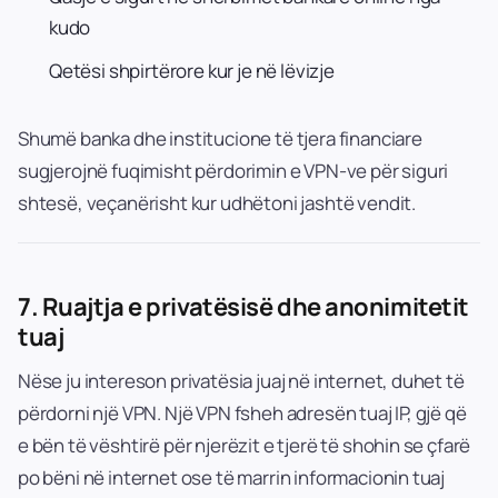
kudo
Qetësi shpirtërore kur je në lëvizje
Shumë banka dhe institucione të tjera financiare
sugjerojnë fuqimisht përdorimin e VPN-ve për siguri
shtesë, veçanërisht kur udhëtoni jashtë vendit.
7.
Ruajtja e privatësisë dhe anonimitetit
tuaj
Nëse ju intereson privatësia juaj në internet, duhet të
përdorni një VPN. Një VPN fsheh adresën tuaj IP, gjë që
e bën të vështirë për njerëzit e tjerë të shohin se çfarë
po bëni në internet ose të marrin informacionin tuaj