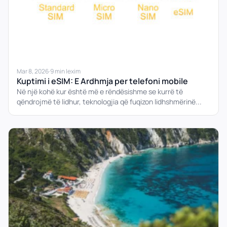
Mar 8, 2026
·
9 min lexim
Kuptimi i eSIM: E Ardhmja per telefoni mobile
Në një kohë kur është më e rëndësishme se kurrë të
qëndrojmë të lidhur, teknologjia që fuqizon lidhshmërinë...