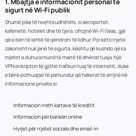
1.
Mbajtja e informacionit personal të
sigurt në Wi-Fi publik
Shumë pika të nxehta udhëtimi, si aeroportet,
kafenetë, hotelet dhe të tjera, ofrojnë Wi-Fi falas, gjë
që e bën të lehtë të qëndroni të lidhur. Por këto rrjete
zakonisht nuk janë të sigurta, kështu që kushdo që ka
mjetet e duhura mund të marrë të dhënat tuaja. Një
VPN enkripton të gjithë trafikun tuaj të internetit, duke
e bërë pothuajse të pamundur që hakerat të arrijnë në
informacione private si:
Informacion rreth kartave të kreditit
Informacion për bankën online
Hyrjet për rrjetet sociale dhe email-in