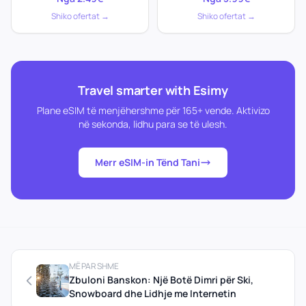
Shiko ofertat →
Shiko ofertat →
Travel smarter with Esimy
Plane eSIM të menjëhershme për 165+ vende. Aktivizo
në sekonda, lidhu para se të ulesh.
Merr eSIM-in Tënd Tani
MËPARSHME
Zbuloni Banskon: Një Botë Dimri për Ski,
Snowboard dhe Lidhje me Internetin