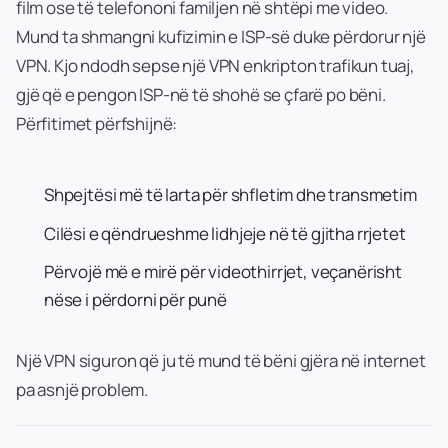
film ose të telefononi familjen në shtëpi me video.
Mund ta shmangni kufizimin e ISP-së duke përdorur një
VPN. Kjo ndodh sepse një VPN enkripton trafikun tuaj,
gjë që e pengon ISP-në të shohë se çfarë po bëni.
Përfitimet përfshijnë:
Shpejtësi më të larta për shfletim dhe transmetim
Cilësi e qëndrueshme lidhjeje në të gjitha rrjetet
Përvojë më e mirë për videothirrjet, veçanërisht
nëse i përdorni për punë
Një VPN siguron që ju të mund të bëni gjëra në internet
pa asnjë problem.