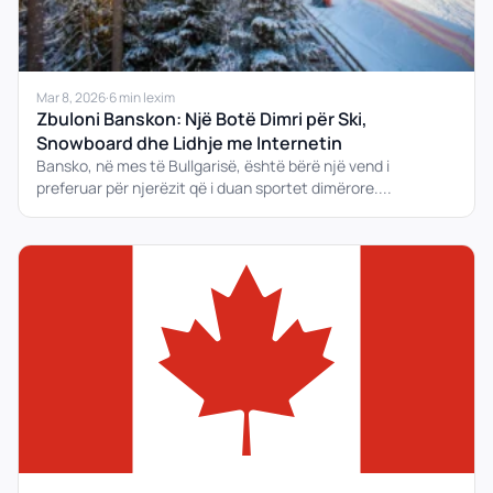
Mar 8, 2026
·
6 min lexim
Zbuloni Banskon: Një Botë Dimri për Ski,
Snowboard dhe Lidhje me Internetin
Bansko, në mes të Bullgarisë, është bërë një vend i
preferuar për njerëzit që i duan sportet dimërore....