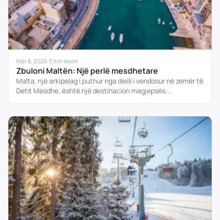
Mar 8, 2026
·
3 min lexim
Zbuloni Maltën: Një perlë mesdhetare
Malta, një arkipelag i puthur nga dielli i vendosur në zemër të
Detit Mesdhe, është një destinacion magjepsës...