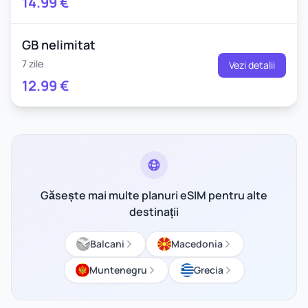
14.99
€
GB nelimitat
7 zile
Vezi detalii
12.99
€
Găsește mai multe planuri eSIM pentru alte
destinații
Balcani
Macedonia
Muntenegru
Grecia