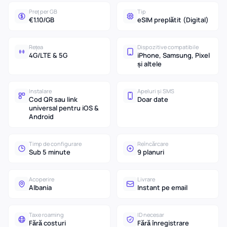
Preț per GB
Tip
€1.10/GB
eSIM preplătit (Digital)
Rețea
Dispozitive compatibile
4G/LTE & 5G
iPhone, Samsung, Pixel
și altele
Instalare
Apeluri și SMS
Cod QR sau link
Doar date
universal pentru iOS &
Android
Timp de configurare
Reîncărcare
Sub 5 minute
9 planuri
Acoperire
Livrare
Albania
Instant pe email
Taxe roaming
ID necesar
Fără costuri
Fără înregistrare