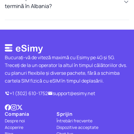
termină în Albania?
Bucurați-vă de viteză maximă cu Esimy pe 4G și 5G.
Treceți de la un operator la altul în timpul călătoriilor dvs.
cu planuri flexibile și diverse pachete, fără a schimba
cartela SIM fizică cu eSIM în timpul deplasării.
+1 (302) 610-1752
support@esimy.net
Compania
Sprijin
Despre noi
Întrebări frecvente
Acoperire
Dispozitive acceptate
Blog
Chat live