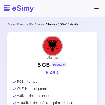
Esimy
Acasă
/
Planuri eSIM
/
Albania
/
Albania – 5 GB – 30 de zile
Albania
5 GB
30 de zile
5.49
€
5 GB Internet
Wi-Fi Hotspot permis
Activare instantanee
Valabilitate începând cu prima utilizare