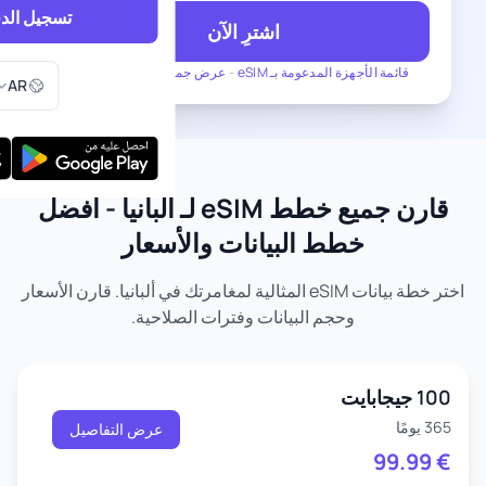
تسجيل الد
اشترِ الآن
اختر اللغ
قائمة الأجهزة المدعومة بـ eSIM
-
عرض جميع الخطط لـ ألبانيا
AR
قارن جميع خطط eSIM لـ ألبانيا - أفضل
خطط البيانات والأسعار
اختر خطة بيانات eSIM المثالية لمغامرتك في ألبانيا. قارن الأسعار
وحجم البيانات وفترات الصلاحية.
100 جيجابايت
365 يومًا
عرض التفاصيل
99.99
€