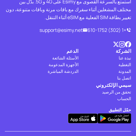
استمتع بالسرعة القصوى مع Esimy على 4G و 5G. بدّل بين
مختلف المشغلين أثناء سفرك مع باقات مرنة وباقات متنوعة، دون
تغيير بطاقة SIM الفعلية مع eSIM أثناء التنقل.
support@esimy.net
+1 (302) 610-1752
الشركة
الدعم
نبذة عنا
الأسئلة الشائعة
التغطية
الأجهزة المدعومة
المدونة
الدردشة المباشرة
اتصل بنا
سيمي الإلكتروني
تحقق من الرصيد
الحساب
حمّل التطبيق