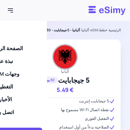
Esimy
الرئيسية
/
خطط eSIM
/
ألبانيا
/
ألبانيا – 5 جيجابايت – 30 يومًا
الصفحة الر
نبذة عن
ألبانيا
وجهات eSIM
5 جيجابايت
30 يومًا
التغطي
5.49
€
الأخبار
5 جيجابايت إنترنت
نقطة اتصال Wi-Fi مسموح بها
اتصل بن
التفعيل الفوري
الصلاحية بدءاً من أول استخدام