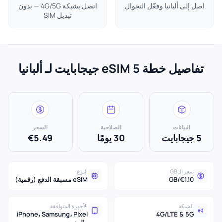
اصل إلى ألبانيا وفعّل التجوال
اتصل بشبكة 4G/5G — بدون
تبديل SIM
تفاصيل خطة eSIM 5 جيجابايت لـ ألبانيا
البيانات
الصلاحية
السعر
5 جيجابايت
30 يومًا
€5.49
سعر الـ GB
النوع
€1.10/GB
eSIM مسبقة الدفع (رقمية)
الشبكة
الأجهزة المتوافقة
iPhone، Samsung، Pixel
4G/LTE & 5G