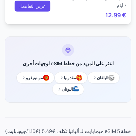
7 أيام
عرض التفاصيل
12.99
€
اعثر على المزيد من خطط eSIM لوجهات أخرى
البلقان
مقدونيا
مونتينيغرو
اليونان
خطة eSIM 5 جيجابايت لـ ألبانيا تكلف €5.49 (€1.10/جيجابايت)