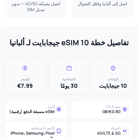
اصل إلى ألبانيا وفعّل التجوال
اتصل بشبكة 4G/5G — بدون
تبديل SIM
تفاصيل خطة eSIM 10 جيجابايت لـ ألبانيا
البيانات
الصلاحية
السعر
10 جيجابايت
30 يومًا
€7.99
سعر الـ GB
النوع
€0.80/GB
eSIM مسبقة الدفع (رقمية)
الشبكة
الأجهزة المتوافقة
iPhone، Samsung، Pixel
4G/LTE & 5G