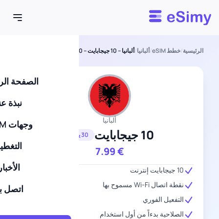
Esimy
الرئيسية
/
خطط eSIM
/
ألبانيا
/
ألبانيا – 10 جيجابايت – 30 يومًا
الصفحة الر
نبذة عن
ألبانيا
وجهات eSIM
10 جيجابايت
30 يومًا
التغطي
7.99
€
الأخبار
10 جيجابايت إنترنت
نقطة اتصال Wi-Fi مسموح بها
اتصل بن
التفعيل الفوري
الصلاحية بدءاً من أول استخدام