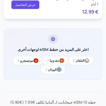
7 أيام
عرض التفاصيل
12.99
€
اعثر على المزيد من خطط eSIM لوجهات أخرى
البلقان
مقدونيا
مونتينيغرو
اليونان
خطة eSIM 10 جيجابايت لـ ألبانيا تكلف €7.99 (€0.80/