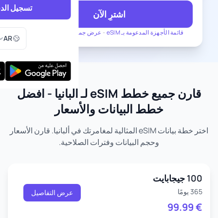
تسجيل الد
اشترِ الآن
اختر اللغ
قائمة الأجهزة المدعومة بـ eSIM
-
عرض جميع الخطط لـ ألبانيا
AR
قارن جميع خطط eSIM لـ ألبانيا - أفضل
خطط البيانات والأسعار
اختر خطة بيانات eSIM المثالية لمغامرتك في ألبانيا. قارن الأسعار
وحجم البيانات وفترات الصلاحية.
100 جيجابايت
365 يومًا
عرض التفاصيل
99.99
€