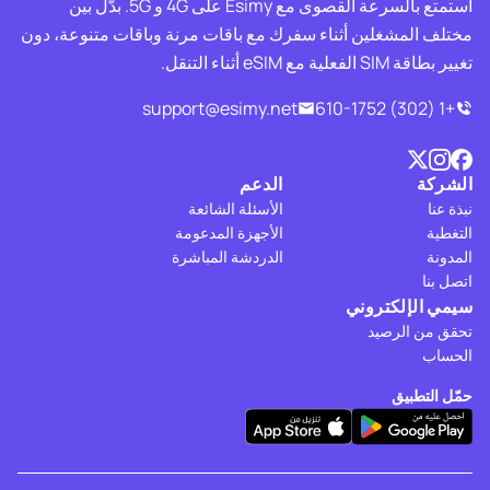
استمتع بالسرعة القصوى مع Esimy على 4G و 5G. بدّل بين
مختلف المشغلين أثناء سفرك مع باقات مرنة وباقات متنوعة، دون
تغيير بطاقة SIM الفعلية مع eSIM أثناء التنقل.
support@esimy.net
+1 (302) 610-1752
الشركة
الدعم
نبذة عنا
الأسئلة الشائعة
التغطية
الأجهزة المدعومة
المدونة
الدردشة المباشرة
اتصل بنا
سيمي الإلكتروني
تحقق من الرصيد
الحساب
حمّل التطبيق