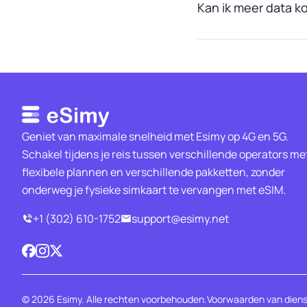
Kan ik meer data ko
Geniet van maximale snelheid met Esimy op 4G en 5G.
Schakel tijdens je reis tussen verschillende operators me
flexibele plannen en verschillende pakketten, zonder
onderweg je fysieke simkaart te vervangen met eSIM.
+1 (302) 610-1752
support@esimy.net
© 2026 Esimy. Alle rechten voorbehouden.
Voorwaarden van dien