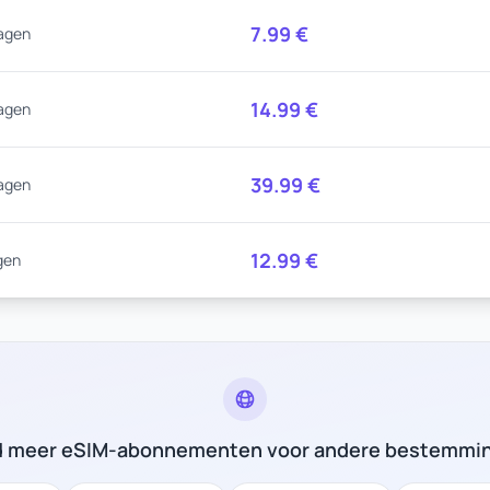
7.99
€
agen
14.99
€
agen
39.99
€
agen
12.99
€
gen
d meer eSIM-abonnementen voor andere bestemmi