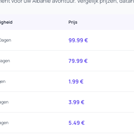
nt voor uw Albanië avontuur. Vergelijk prijzen, dat
igheid
Prijs
99.99
€
Dagen
79.99
€
dagen
1.99
€
gen
3.99
€
agen
5.49
€
agen