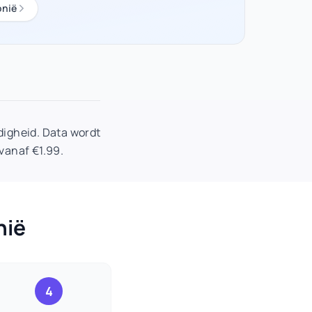
nië
igheid. Data wordt
vanaf €1.99.
nië
4