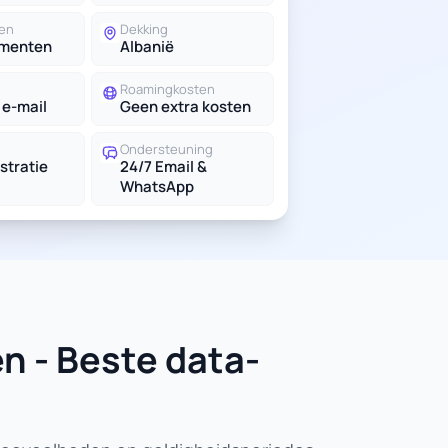
en
Dekking
ementen
Albanië
Roamingkosten
 e-mail
Geen extra kosten
Ondersteuning
stratie
24/7 Email &
WhatsApp
n - Beste data-