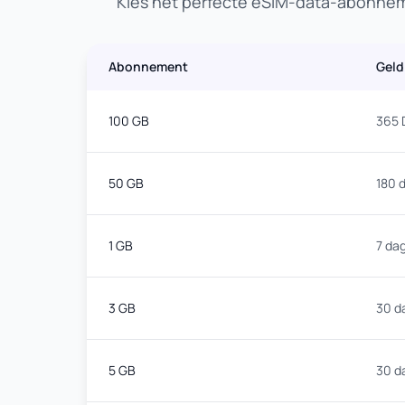
Kies het perfecte eSIM-data-abonneme
Abonnement
Geld
100 GB
365 
50 GB
180 
1 GB
7 da
3 GB
30 d
5 GB
30 d