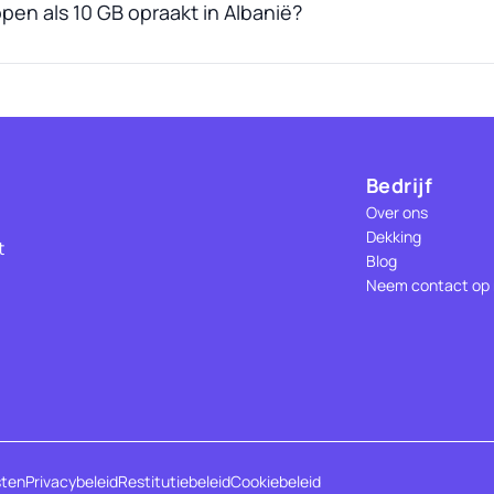
pen als 10 GB opraakt in Albanië?
Bedrijf
Over ons
Dekking
t
Blog
Neem contact op
sten
Privacybeleid
Restitutiebeleid
Cookiebeleid