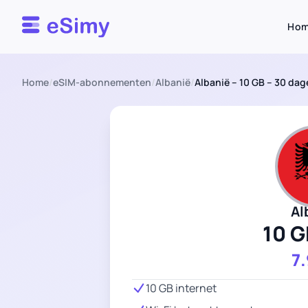
Esimy
Ho
Home
/
eSIM-abonnementen
/
Albanië
/
Albanië – 10 GB – 30 da
Al
10 G
7
10 GB internet