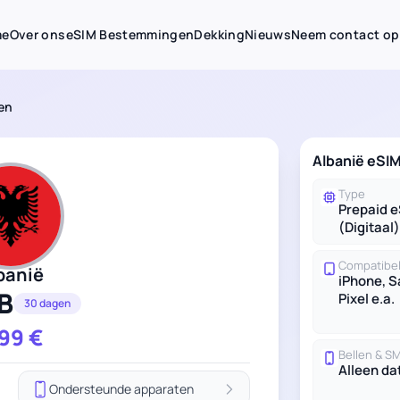
me
Over ons
eSIM Bestemmingen
Dekking
Nieuws
Neem contact op
gen
Albanië eSI
Type
Prepaid 
(Digitaal)
Compatibel
banië
iPhone, 
B
Pixel e.a.
30 dagen
.99
€
Bellen & S
Alleen da
Ondersteunde apparaten