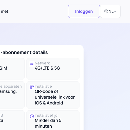
Selecteer taal
 met
Inloggen
NL
M-abonnement details
Netwerk
eSIM
4G/LTE & 5G
e apparaten
Installatie
Samsung,
QR-code of
universele link voor
iOS & Android
MS
Installatietijd
ta
Minder dan 5
minuten