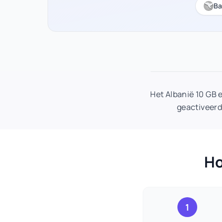
Ba
Het Albanië 10 GB
geactiveerd
Ho
1