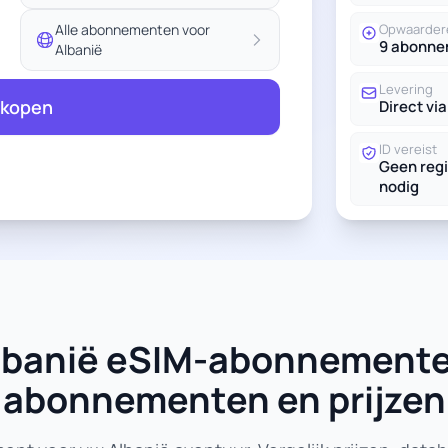
Alle abonnementen voor
Opwaarder
9 abonn
Albanië
Levering
 kopen
Direct via
ID vereist
Geen regi
nodig
 Albanië eSIM-abonnemente
abonnementen en prijzen