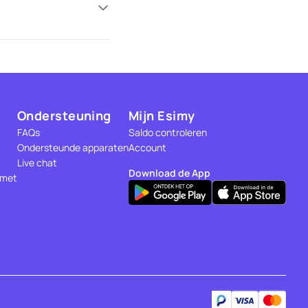
Ondersteuning
Mijn Esimy
FAQs
Saldo controleren
Ondersteunde apparaten
Account
Live chat
Download de App
 met