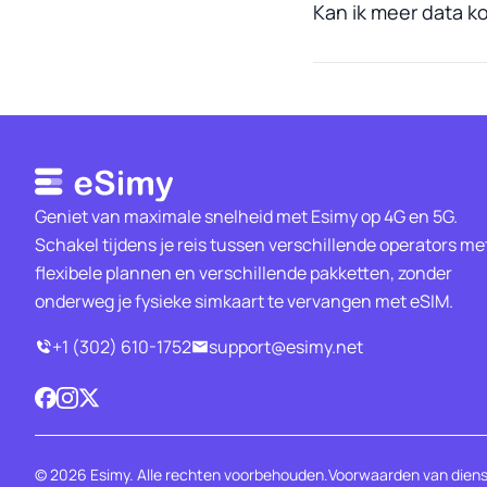
Kan ik meer data ko
Geniet van maximale snelheid met Esimy op 4G en 5G.
Schakel tijdens je reis tussen verschillende operators me
flexibele plannen en verschillende pakketten, zonder
onderweg je fysieke simkaart te vervangen met eSIM.
+1 (302) 610-1752
support@esimy.net
© 2026 Esimy. Alle rechten voorbehouden.
Voorwaarden van dien