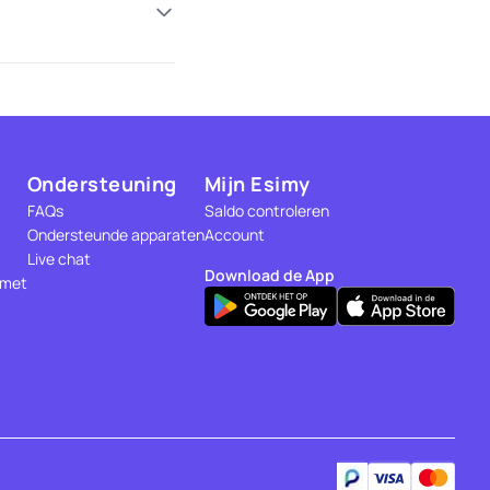
Ondersteuning
Mijn Esimy
FAQs
Saldo controleren
Ondersteunde apparaten
Account
Live chat
Download de App
 met