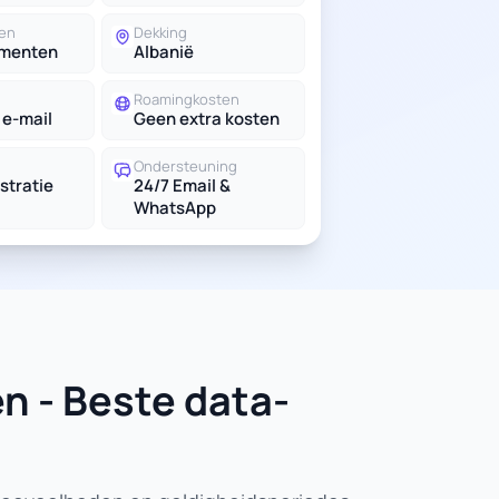
en
Dekking
ementen
Albanië
Roamingkosten
 e-mail
Geen extra kosten
Ondersteuning
stratie
24/7 Email &
WhatsApp
n - Beste data-