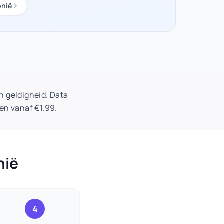
nië
 geldigheid. Data
en vanaf €1.99.
nië
4