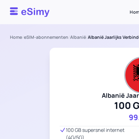
Esimy
Ho
Home
/
eSIM-abonnementen
/
Albanië
/
Albanië Jaarlijks Verbin
Albanië Jaar
100 
99
100 GB supersnel internet
(4G/5G)