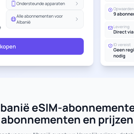
Ondersteunde apparaten
Opwaarder
9 abonn
Alle abonnementen voor
Albanië
e
Levering
Direct via
ID vereist
 kopen
Geen regi
nodig
 Albanië eSIM-abonnemente
abonnementen en prijzen