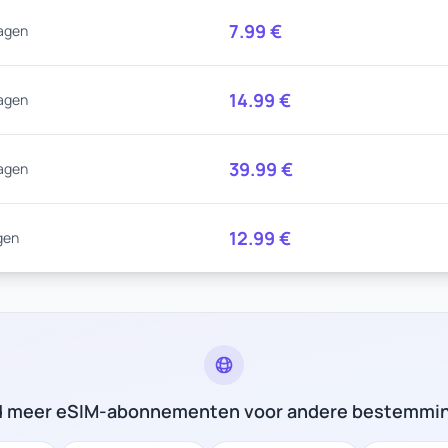
7.99
€
agen
14.99
€
agen
39.99
€
agen
12.99
€
gen
d meer eSIM-abonnementen voor andere bestemmi