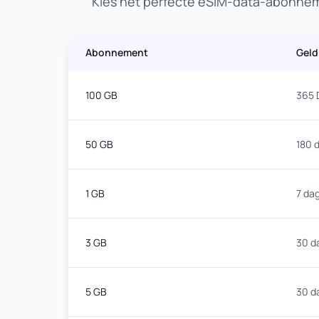
Kies het perfecte eSIM-data-abonneme
Abonnement
Geld
100 GB
365 
50 GB
180 
1 GB
7 da
3 GB
30 d
5 GB
30 d