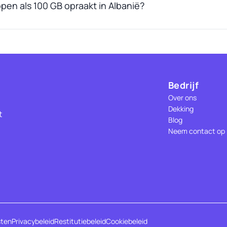
pen als 100 GB opraakt in Albanië?
Bedrijf
Over ons
Dekking
t
Blog
Neem contact op
sten
Privacybeleid
Restitutiebeleid
Cookiebeleid