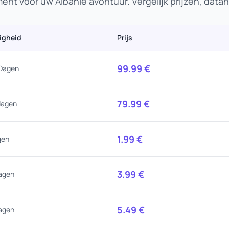
nt voor uw Albanië avontuur. Vergelijk prijzen, dat
igheid
Prijs
99.99
€
Dagen
79.99
€
dagen
1.99
€
gen
3.99
€
agen
5.49
€
agen