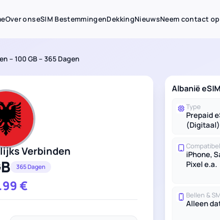
me
Over ons
eSIM Bestemmingen
Dekking
Nieuws
Neem contact op
den – 100 GB – 365 Dagen
Albanië eSI
Type
Prepaid 
(Digitaal)
Compatibel
lijks Verbinden
iPhone, 
GB
Pixel e.a.
365 Dagen
.99
€
Bellen & S
Alleen da