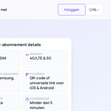
Selecteer taal
 met
Inloggen
NL
M-abonnement details
Netwerk
eSIM
4G/LTE & 5G
e apparaten
Installatie
Samsung,
QR-code of
universele link voor
iOS & Android
MS
Installatietijd
ta
Minder dan 5
minuten