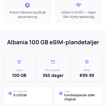
Ankom Albania og slå på
Koble til 4G/5G — ingen
dataroaming
SIM-bytte nødvendig
Albania 100 GB eSIM-plandetaljer
DATA
GYLDIGHET
PRIS
100 GB
365 dager
€99.99
Pris per GB
Type
€1.00/GB
Forhåndsbetalt eSIM
(Digital)