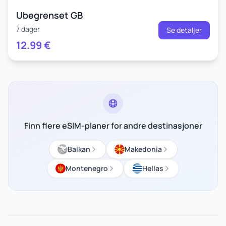
Ubegrenset GB
7 dager
Se detaljer
12.99
€
Finn flere eSIM-planer for andre destinasjoner
Balkan
Makedonia
Montenegro
Hellas