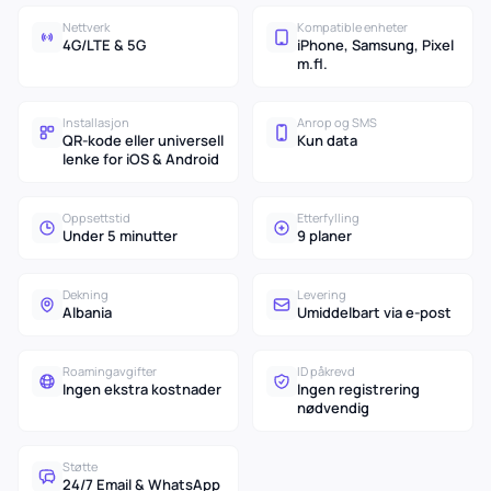
Nettverk
Kompatible enheter
4G/LTE & 5G
iPhone, Samsung, Pixel
m.fl.
Installasjon
Anrop og SMS
QR-kode eller universell
Kun data
lenke for iOS & Android
Oppsettstid
Etterfylling
Under 5 minutter
9 planer
Dekning
Levering
Albania
Umiddelbart via e-post
Roamingavgifter
ID påkrevd
Ingen ekstra kostnader
Ingen registrering
nødvendig
Støtte
24/7 Email & WhatsApp