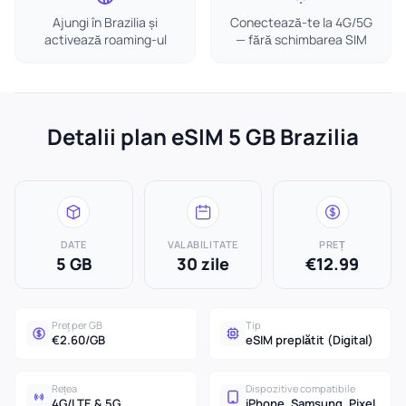
Ajungi în Brazilia și
Conectează-te la 4G/5G
activează roaming-ul
— fără schimbarea SIM
Detalii plan eSIM 5 GB Brazilia
DATE
VALABILITATE
PREȚ
5 GB
30 zile
€12.99
Preț per GB
Tip
€2.60/GB
eSIM preplătit (Digital)
Rețea
Dispozitive compatibile
4G/LTE & 5G
iPhone, Samsung, Pixel