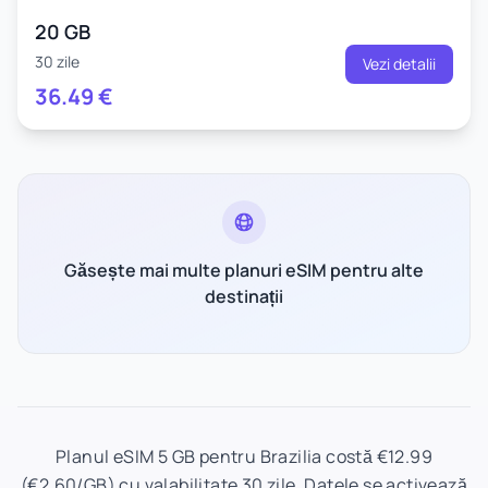
20 GB
30 zile
Vezi detalii
36.49
€
Găsește mai multe planuri eSIM pentru alte
destinații
Planul eSIM 5 GB pentru Brazilia costă €12.99
(€2.60/GB) cu valabilitate 30 zile. Datele se activează