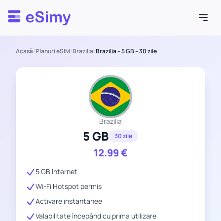
Esimy
Acasă
/
Planuri eSIM
/
Brazilia
/
Brazilia – 5 GB – 30 zile
Brazilia
5 GB
30 zile
12.99
€
5 GB Internet
Wi-Fi Hotspot permis
Activare instantanee
Valabilitate începând cu prima utilizare