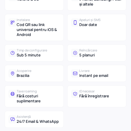
și altele
Instalare
Apeluri și SMS
Cod QR sau link
Doar date
universal pentru iOS &
Android
Timp de configurare
Reîncărcare
Sub 5 minute
5 planuri
Acoperire
Livrare
Brazilia
Instant pe email
Taxe roaming
ID necesar
Fără costuri
Fără înregistrare
suplimentare
Asistență
24/7 Email & WhatsApp