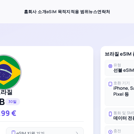
홈
회사 소개
eSIM 목적지
적용 범위
뉴스
연락처
브라질 eSIM
유형
선불 eSI
호환 기기
iPhone, 
브라질
Pixel 등
B
30일
.99
€
통화 및 SM
데이터 전
충전
eSIM 지원 기기