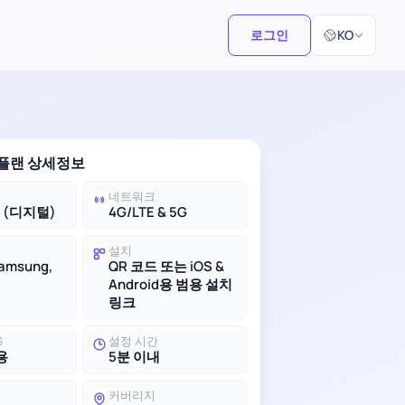
언어 선택
로그인
KO
 플랜 상세정보
네트워크
M (디지털)
4G/LTE & 5G
설치
Samsung,
QR 코드 또는 iOS &
Android용 범용 설치
링크
S
설정 시간
용
5분 이내
커버리지