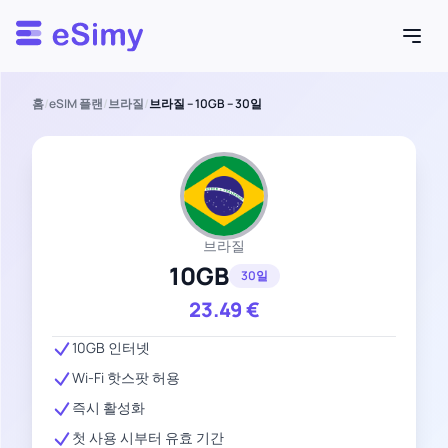
Esimy
홈
/
eSIM 플랜
/
브라질
/
브라질 – 10GB – 30일
브라질
10GB
30일
23.49
€
10GB 인터넷
Wi-Fi 핫스팟 허용
즉시 활성화
첫 사용 시부터 유효 기간