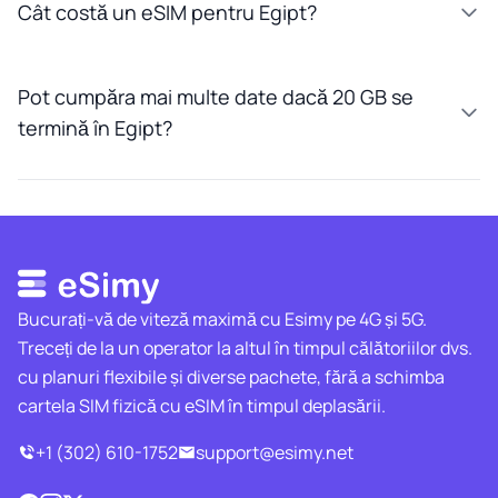
Cât costă un eSIM pentru Egipt?
Pot cumpăra mai multe date dacă 20 GB se
termină în Egipt?
Bucurați-vă de viteză maximă cu Esimy pe 4G și 5G.
Treceți de la un operator la altul în timpul călătoriilor dvs.
cu planuri flexibile și diverse pachete, fără a schimba
cartela SIM fizică cu eSIM în timpul deplasării.
+1 (302) 610-1752
support@esimy.net