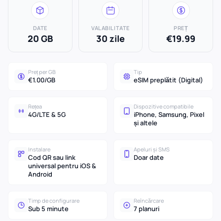
DATE
VALABILITATE
PREȚ
20 GB
30 zile
€19.99
Preț per GB
Tip
€1.00/GB
eSIM preplătit (Digital)
Rețea
Dispozitive compatibile
4G/LTE & 5G
iPhone, Samsung, Pixel
și altele
Instalare
Apeluri și SMS
Cod QR sau link
Doar date
universal pentru iOS &
Android
Timp de configurare
Reîncărcare
Sub 5 minute
7 planuri