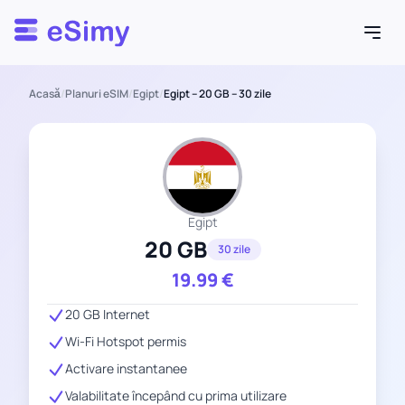
Esimy
Acasă
/
Planuri eSIM
/
Egipt
/
Egipt – 20 GB – 30 zile
Egipt
20 GB
30 zile
19.99
€
20 GB Internet
Wi-Fi Hotspot permis
Activare instantanee
Valabilitate începând cu prima utilizare