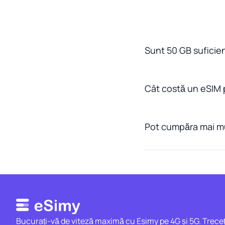
Sunt 50 GB suficienț
Cât costă un eSIM 
Pot cumpăra mai mu
Bucurați-vă de viteză maximă cu Esimy pe 4G și 5G. Treceț