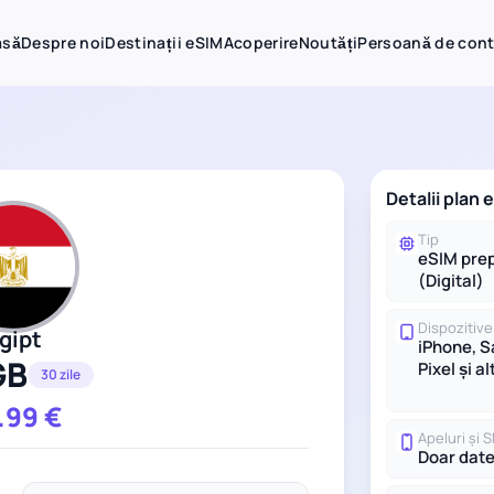
asă
Despre noi
Destinații eSIM
Acoperire
Noutăți
Persoană de con
Detalii plan 
Tip
eSIM prep
(Digital)
Dispozitive
gipt
iPhone, 
GB
Pixel și al
30 zile
.99
€
Apeluri și 
Doar dat