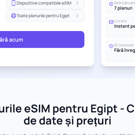
Dispozitive compatibile eSIM
Reîncărcar
7 planuri
Toate planurile pentru Egipt
Livrare
Instant p
ără acum
ID necesar
Fără înre
rile eSIM pentru Egipt - C
de date și prețuri