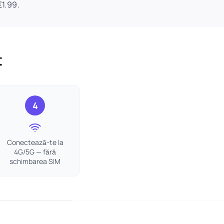
€1.99.
t
4
Conectează-te la
4G/5G — fără
schimbarea SIM