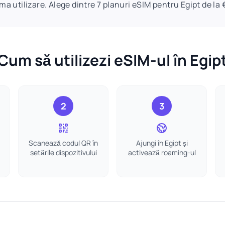
ima utilizare. Alege dintre 7 planuri eSIM pentru Egipt de la 
Cum să utilizezi eSIM-ul în Egip
2
3
Scanează codul QR în
Ajungi în Egipt și
setările dispozitivului
activează roaming-ul