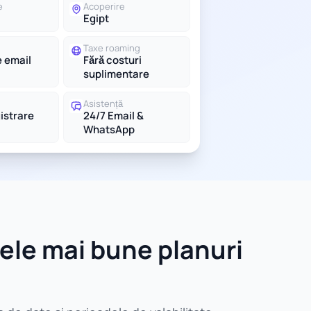
e
Acoperire
Egipt
Taxe roaming
e email
Fără costuri
suplimentare
Asistență
gistrare
24/7 Email &
WhatsApp
ele mai bune planuri