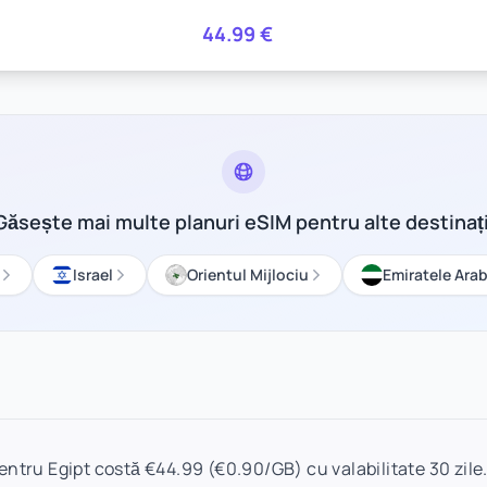
44.99
€
Găsește mai multe planuri eSIM pentru alte destinați
Israel
Orientul Mijlociu
Emiratele Ara
ntru Egipt costă €44.99 (€0.90/GB) cu valabilitate 30 zile