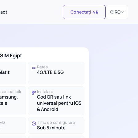
Selectați limb
tact
Conectați-vă
RO
eSIM Egipt
Rețea
lătit
4G/LTE & 5G
 compatibile
Instalare
Samsung,
Cod QR sau link
tele
universal pentru iOS
& Android
SMS
Timp de configurare
e
Sub 5 minute