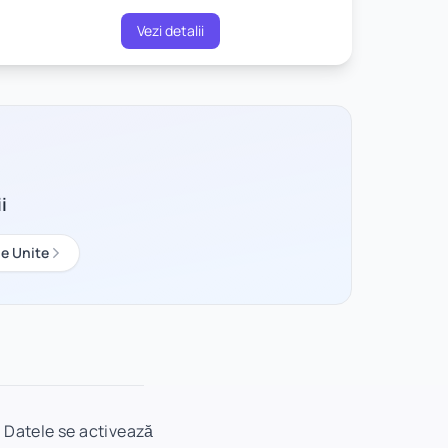
Vezi detalii
i
be Unite
. Datele se activează