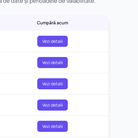
 de date și perioadele de valabilitate.
Cumpără acum
Vezi detalii
Vezi detalii
Vezi detalii
Vezi detalii
Vezi detalii