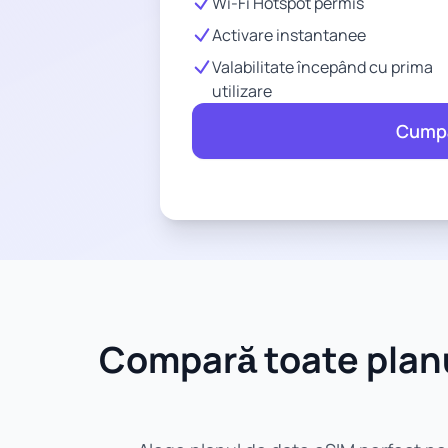
Wi-Fi Hotspot permis
Activare instantanee
Valabilitate începând cu prima
utilizare
Cump
Compară toate planu