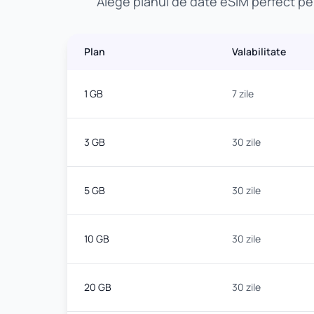
Alege planul de date eSIM perfect pent
Plan
Valabilitate
1 GB
7 zile
3 GB
30 zile
5 GB
30 zile
10 GB
30 zile
20 GB
30 zile