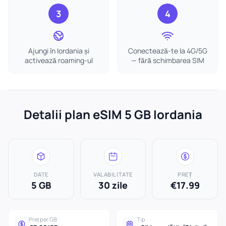
3
4
Ajungi în Iordania și
Conectează-te la 4G/5G
activează roaming-ul
— fără schimbarea SIM
Detalii plan eSIM 5 GB Iordania
DATE
VALABILITATE
PREȚ
5 GB
30 zile
€17.99
Preț per GB
Tip