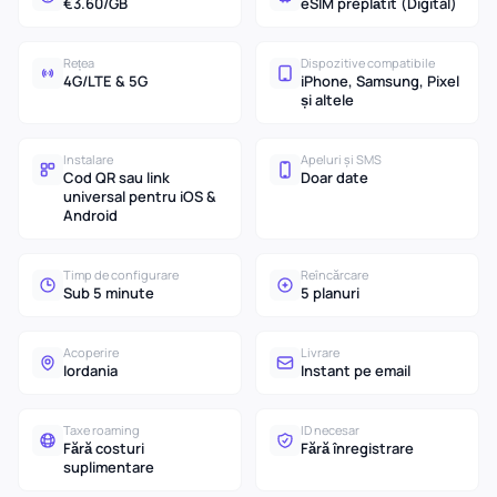
€3.60/GB
eSIM preplătit (Digital)
Rețea
Dispozitive compatibile
4G/LTE & 5G
iPhone, Samsung, Pixel
și altele
Instalare
Apeluri și SMS
Cod QR sau link
Doar date
universal pentru iOS &
Android
Timp de configurare
Reîncărcare
Sub 5 minute
5 planuri
Acoperire
Livrare
Iordania
Instant pe email
Taxe roaming
ID necesar
Fără costuri
Fără înregistrare
suplimentare