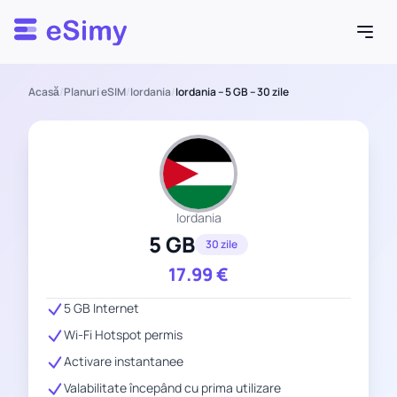
Esimy
Acasă
/
Planuri eSIM
/
Iordania
/
Iordania – 5 GB – 30 zile
Iordania
5 GB
30 zile
17.99
€
5 GB Internet
Wi-Fi Hotspot permis
Activare instantanee
Valabilitate începând cu prima utilizare