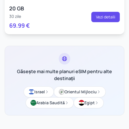
20 GB
30 zile
Vezi detalii
69.99
€
Găsește mai multe planuri eSIM pentru alte
destinații
Israel
Orientul Mijlociu
Arabia Saudită
Egipt