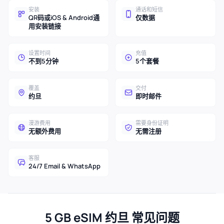
安装
通话和短信
QR码或iOS & Android通
仅数据
用安装链接
设置时间
充值
不到5分钟
5个套餐
覆盖
交付
约旦
即时邮件
漫游费用
需要身份证明
无额外费用
无需注册
客服
24/7 Email & WhatsApp
5 GB eSIM 约旦 常见问题