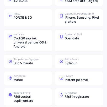
€2.70/GB
eSIM preplătit (Digital)
Rețea
Dispozitive compatibile
4G/LTE & 5G
iPhone, Samsung, Pixel
și altele
Instalare
Apeluri și SMS
Cod QR sau link
Doar date
universal pentru iOS &
Android
Timp de configurare
Reîncărcare
Sub 5 minute
5 planuri
Acoperire
Livrare
Maroc
Instant pe email
Taxe roaming
ID necesar
Fără costuri
Fără înregistrare
suplimentare