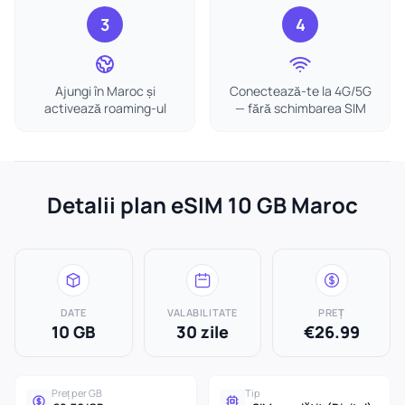
3
4
Ajungi în Maroc și
Conectează-te la 4G/5G
activează roaming-ul
— fără schimbarea SIM
Detalii plan eSIM 10 GB Maroc
DATE
VALABILITATE
PREȚ
10 GB
30 zile
€26.99
Preț per GB
Tip