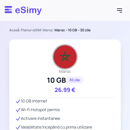
Esimy
Acasă
/
Planuri eSIM
/
Maroc
/
Maroc – 10 GB – 30 zile
Maroc
10 GB
30 zile
26.99
€
10 GB Internet
Wi-Fi Hotspot permis
Activare instantanee
Valabilitate începând cu prima utilizare