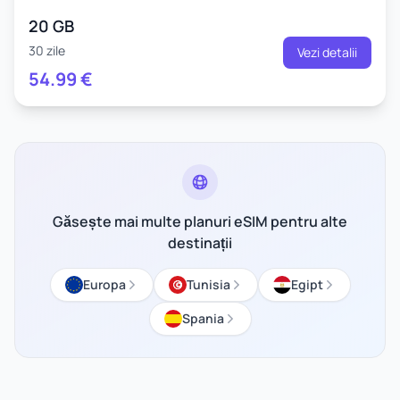
20 GB
30 zile
Vezi detalii
54.99
€
Găsește mai multe planuri eSIM pentru alte
destinații
Europa
Tunisia
Egipt
Spania