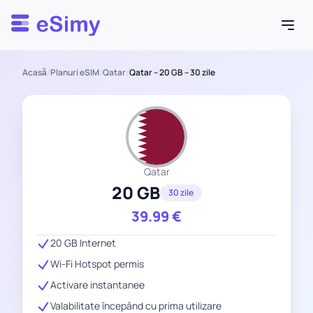
Esimy
Acasă
/
Planuri eSIM
/
Qatar
/
Qatar – 20 GB – 30 zile
Qatar
20 GB
30 zile
39.99
€
20 GB Internet
Wi-Fi Hotspot permis
Activare instantanee
Valabilitate începând cu prima utilizare