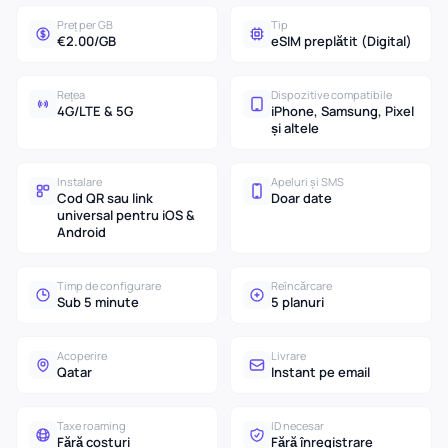
Preț per GB
Tip
€2.00/GB
eSIM preplătit (Digital)
Rețea
Dispozitive compatibile
4G/LTE & 5G
iPhone, Samsung, Pixel
și altele
Instalare
Apeluri și SMS
Cod QR sau link
Doar date
universal pentru iOS &
Android
Timp de configurare
Reîncărcare
Sub 5 minute
5 planuri
Acoperire
Livrare
Qatar
Instant pe email
Taxe roaming
ID necesar
Fără costuri
Fără înregistrare