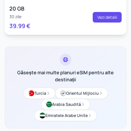
20 GB
30 zile
Vezi detalii
39.99
€
Găsește mai multe planuri eSIM pentru alte
destinații
Turcia
Orientul Mijlociu
Arabia Saudită
Emiratele Arabe Unite