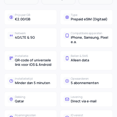
Prijs per GB
Type
€2.00/GB
Prepaid eSIM (Digitaal)
Netwerk
Compatibele apparaten
4G/LTE & 5G
iPhone, Samsung, Pixel
e.a.
Installatie
Bellen & SMS
QR-code of universele
Alleen data
link voor iOS & Android
Installatietijd
Opwaarderen
Minder dan 5 minuten
5 abonnementen
Dekking
Levering
Qatar
Direct via e-mail
Roamingkosten
ID vereist