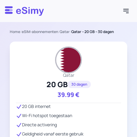
Esimy
Home
/
eSIM-abonnementen
/
Qatar
/
Qatar – 20 GB – 30 dagen
Qatar
20 GB
30 dagen
39.99
€
20 GB internet
Wi-Fi hotspot toegestaan
Directe activering
Geldigheid vanaf eerste gebruik