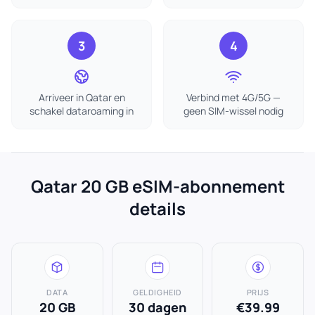
3
4
Arriveer in Qatar en
Verbind met 4G/5G —
schakel dataroaming in
geen SIM-wissel nodig
Qatar 20 GB eSIM-abonnement
details
DATA
GELDIGHEID
PRIJS
20 GB
30 dagen
€39.99