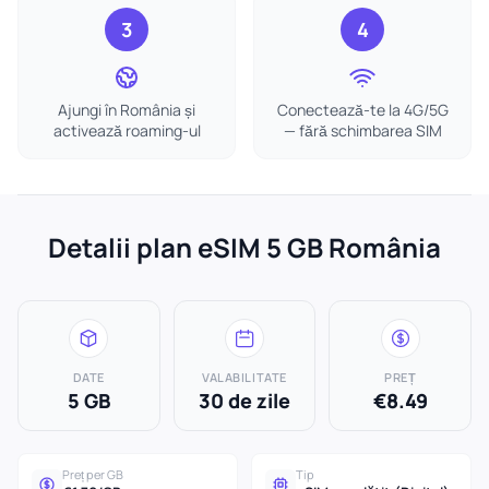
3
4
Ajungi în România și
Conectează-te la 4G/5G
activează roaming-ul
— fără schimbarea SIM
Detalii plan eSIM 5 GB România
DATE
VALABILITATE
PREȚ
5 GB
30 de zile
€8.49
Preț per GB
Tip