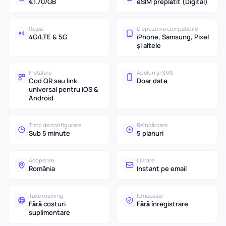
€1.70/GB
eSIM preplătit (Digital)
Rețea
Dispozitive compatibile
4G/LTE & 5G
iPhone, Samsung, Pixel
și altele
Instalare
Apeluri și SMS
Cod QR sau link
Doar date
universal pentru iOS &
Android
Timp de configurare
Reîncărcare
Sub 5 minute
5 planuri
Acoperire
Livrare
România
Instant pe email
Taxe roaming
ID necesar
Fără costuri
Fără înregistrare
suplimentare