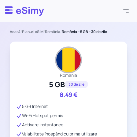
Esimy
Acasă
/
Planuri eSIM
/
România
/
România – 5 GB – 30 de zile
România
5 GB
30 de zile
8.49
€
5 GB Internet
Wi-Fi Hotspot permis
Activare instantanee
Valabilitate începând cu prima utilizare