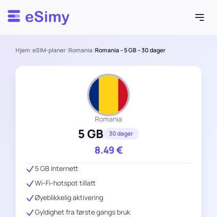
Esimy
Hjem
/
eSIM-planer
/
Romania
/
Romania – 5 GB – 30 dager
Romania
5 GB
30 dager
8.49
€
5 GB Internett
Wi-Fi-hotspot tillatt
Øyeblikkelig aktivering
Gyldighet fra første gangs bruk