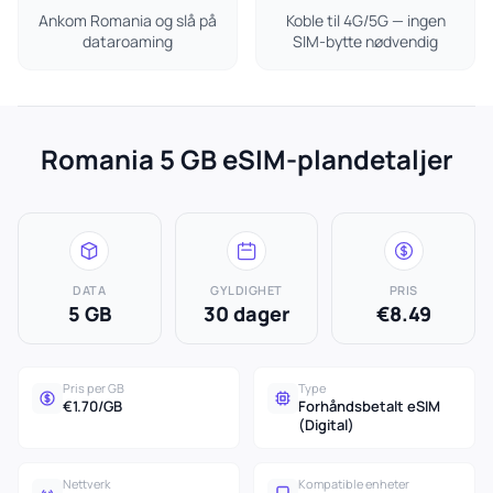
Ankom Romania og slå på
Koble til 4G/5G — ingen
dataroaming
SIM-bytte nødvendig
Romania 5 GB eSIM-plandetaljer
DATA
GYLDIGHET
PRIS
5 GB
30 dager
€8.49
Pris per GB
Type
€1.70/GB
Forhåndsbetalt eSIM
(Digital)
Nettverk
Kompatible enheter