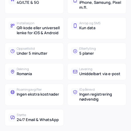
4G/LTE & 5G
iPhone, Samsung, Pixel
m.fl.
Installasjon
Anrop og SMS
QR-kode eller universell
Kun data
lenke for iOS & Android
Oppsettstid
Etterfylling
Under 5 minutter
5 planer
Dekning
Levering
Romania
Umiddelbart via e-post
Roamingavgifter
ID påkrevd
Ingen ekstra kostnader
Ingen registrering
nødvendig
Støtte
24/7 Email & WhatsApp