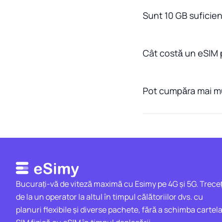
Sunt 10 GB suficien
Cât costă un eSIM 
Pot cumpăra mai mu
Bucurați-vă de viteză maximă cu Esimy pe 4G și 5G. Treceț
de la un operator la altul în timpul călătoriilor dvs. cu
planuri flexibile și diverse pachete, fără a schimba cartel