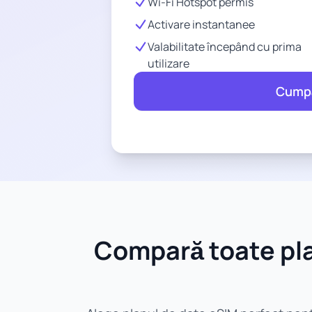
Wi-Fi Hotspot permis
Activare instantanee
Valabilitate începând cu prima
utilizare
Cump
Compară toate pla