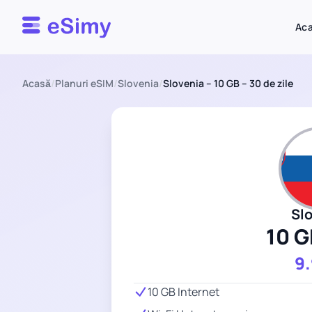
Esimy
Ac
Acasă
/
Planuri eSIM
/
Slovenia
/
Slovenia – 10 GB – 30 de zile
Sl
10 G
9
10 GB Internet