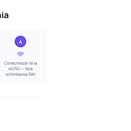
nia
4
Conectează-te la
4G/5G — fără
schimbarea SIM