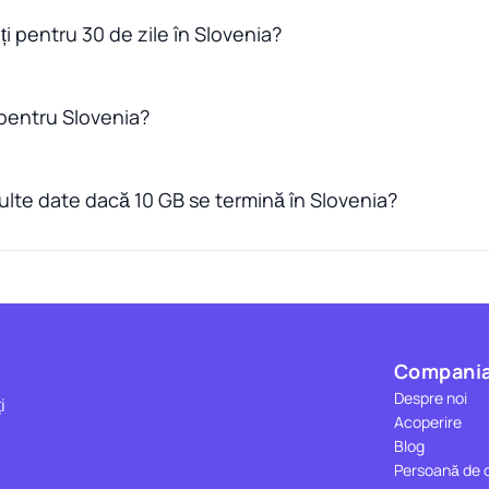
ți pentru 30 de zile în Slovenia?
pentru Slovenia?
lte date dacă 10 GB se termină în Slovenia?
Compani
Despre noi
i
Acoperire
Blog
a
Persoană de 