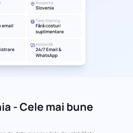
e
Acoperire
Slovenia
Taxe roaming
e email
Fără costuri
suplimentare
Asistență
gistrare
24/7 Email &
WhatsApp
ia - Cele mai bune