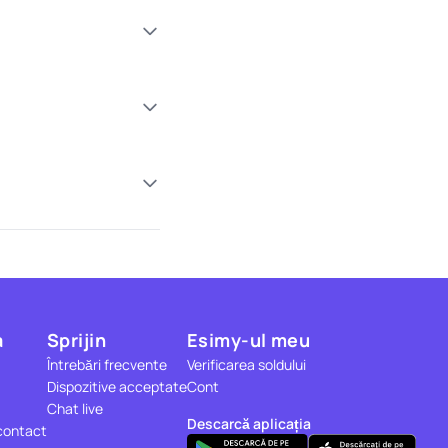
a
Sprijin
Esimy-ul meu
Întrebări frecvente
Verificarea soldului
Dispozitive acceptate
Cont
Chat live
Descarcă aplicația
contact