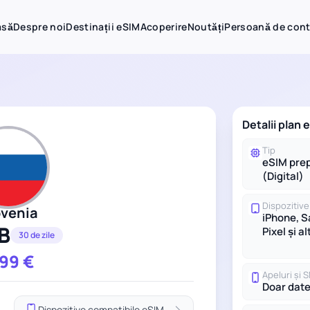
asă
Despre noi
Destinații eSIM
Acoperire
Noutăți
Persoană de con
Detalii plan
Tip
eSIM prep
(Digital)
Dispozitive
ovenia
iPhone, 
B
Pixel și al
30 de zile
.99
€
Apeluri și 
Doar dat
Dispozitive compatibile eSIM