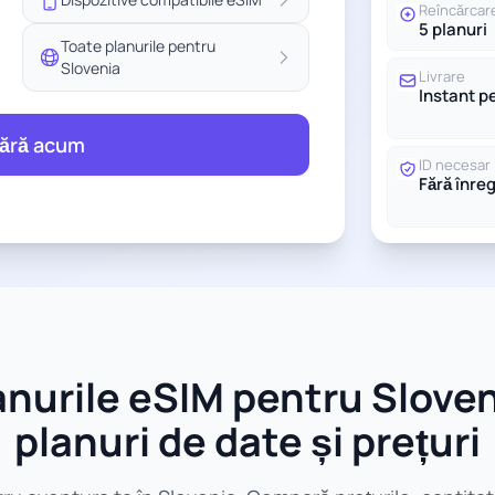
Reîncărcar
5 planuri
Toate planurile pentru
Slovenia
Livrare
Instant p
ără acum
ID necesar
Fără înre
nurile eSIM pentru Sloven
planuri de date și prețuri