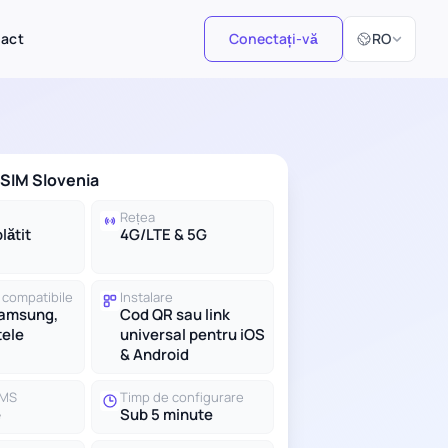
Selectați limb
tact
Conectați-vă
RO
 eSIM Slovenia
Rețea
lătit
4G/LTE & 5G
 compatibile
Instalare
Samsung,
Cod QR sau link
tele
universal pentru iOS
& Android
SMS
Timp de configurare
e
Sub 5 minute