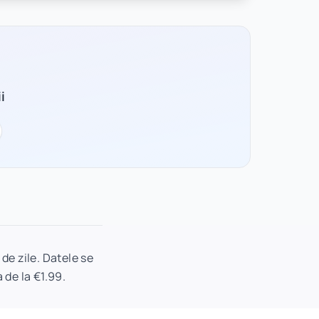
i
de zile. Datele se
 de la €1.99.