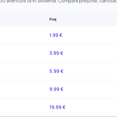
u aventura ta în Slovenia. Compară prețurile, cantitate
Preț
1.99
€
3.99
€
5.99
€
9.99
€
19.99
€