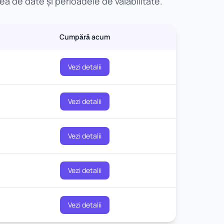
a de date și perioadele de valabilitate.
Cumpără acum
Vezi detalii
Vezi detalii
Vezi detalii
Vezi detalii
Vezi detalii