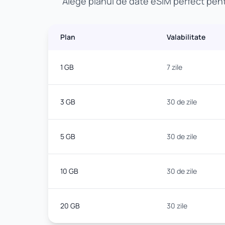
Alege planul de date eSIM perfect pentr
Plan
Valabilitate
1 GB
7 zile
3 GB
30 de zile
5 GB
30 de zile
10 GB
30 de zile
20 GB
30 zile