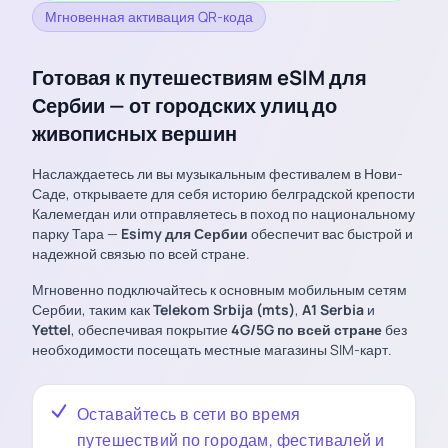
Мгновенная активация QR-кода
Готовая к путешествиям eSIM для
Сербии — от городских улиц до
живописных вершин
Наслаждаетесь ли вы музыкальным фестивалем в Нови-
Саде, открываете для себя историю белградской крепости
Калемегдан или отправляетесь в поход по национальному
парку Тара —
Esimy для Сербии
обеспечит вас быстрой и
надежной связью по всей стране.
Мгновенно подключайтесь к основным мобильным сетям
Сербии, таким как
Telekom Srbija (mts)
,
A1 Serbia
и
Yettel
, обеспечивая покрытие
4G/5G по всей стране
без
необходимости посещать местные магазины SIM-карт.
Оставайтесь в сети во время
путешествий по городам, фестивалей и