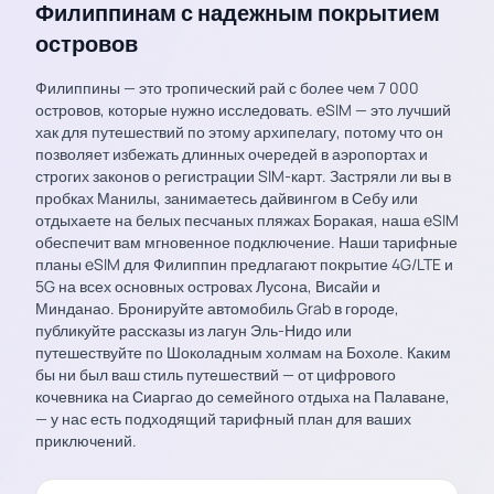
Филиппинам с надежным покрытием
островов
Филиппины — это тропический рай с более чем 7 000
островов, которые нужно исследовать. eSIM — это лучший
хак для путешествий по этому архипелагу, потому что он
позволяет избежать длинных очередей в аэропортах и
строгих законов о регистрации SIM-карт. Застряли ли вы в
пробках Манилы, занимаетесь дайвингом в Себу или
отдыхаете на белых песчаных пляжах Боракая, наша eSIM
обеспечит вам мгновенное подключение. Наши тарифные
планы eSIM для Филиппин предлагают покрытие 4G/LTE и
5G на всех основных островах Лусона, Висайи и
Минданао. Бронируйте автомобиль Grab в городе,
публикуйте рассказы из лагун Эль-Нидо или
путешествуйте по Шоколадным холмам на Бохоле. Каким
бы ни был ваш стиль путешествий — от цифрового
кочевника на Сиаргао до семейного отдыха на Палаване,
— у нас есть подходящий тарифный план для ваших
приключений.