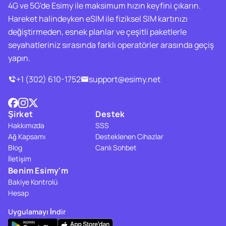
4G ve 5G'de Esimy ile maksimum hızın keyfini çıkarın.
Hareket halindeyken eSIM ile fiziksel SIM kartınızı
değiştirmeden, esnek planlar ve çeşitli paketlerle
seyahatleriniz sırasında farklı operatörler arasında geçiş
yapın.
+1 (302) 610-1752
support@esimy.net
Şirket
Destek
Hakkımızda
SSS
Ağ Kapsamı
Desteklenen Cihazlar
Blog
Canlı Sohbet
İletişim
Benim Esimy'm
Bakiye Kontrolü
Hesap
Uygulamayı İndir