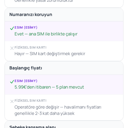
Genellikle yasal zorunluluktur
Numaranızı koruyun
ESIM (ESIMY)
Evet — ana SIM ile birlikte çalışır
FIZIKSEL SIM KARTI
Hayır — SIM kart değiştirmek gerekir
Başlangıç fiyatı
ESIM (ESIMY)
5.99€'den itibaren — 5 plan mevcut
FIZIKSEL SIM KARTI
Operatöre göre değişir — havalimanı fiyatları
genellikle 2-3 kat daha yüksek
Şebeke kapsama alanı