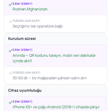
ESIM (ESIMY)
Roshan Afghanistan
FIZIKSEL SIM KARTI
Seçtiğiniz tek operatöre bağlı
Kurulum süresi
ESIM (ESIMY)
Anında — QR kodunu tarayın, mobil veri dakikalar
içinde aktif
FIZIKSEL SIM KARTI
30-60 dk — bir mağazadan şahsen satın alın
Cihaz uyumluluğu
ESIM (ESIMY)
iPhone XS+ ve çoğu Android (2018+) cihazda çalışır