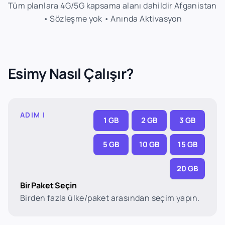
Tüm planlara 4G/5G kapsama alanı dahildir Afganistan
• Sözleşme yok • Anında Aktivasyon
Esimy Nasıl Çalışır?
ADIM I
1 GB
2 GB
3 GB
5 GB
10 GB
15 GB
20 GB
Bir Paket Seçin
Birden fazla ülke/paket arasından seçim yapın.