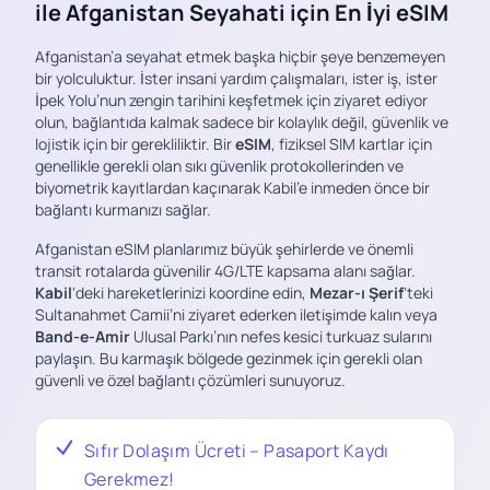
ile Afganistan Seyahati için En İyi eSIM
Afganistan’a seyahat etmek başka hiçbir şeye benzemeyen
bir yolculuktur. İster insani yardım çalışmaları, ister iş, ister
İpek Yolu’nun zengin tarihini keşfetmek için ziyaret ediyor
olun, bağlantıda kalmak sadece bir kolaylık değil, güvenlik ve
lojistik için bir gerekliliktir. Bir
eSIM
, fiziksel SIM kartlar için
genellikle gerekli olan sıkı güvenlik protokollerinden ve
biyometrik kayıtlardan kaçınarak Kabil’e inmeden önce bir
bağlantı kurmanızı sağlar.
Afganistan eSIM planlarımız büyük şehirlerde ve önemli
transit rotalarda güvenilir 4G/LTE kapsama alanı sağlar.
Kabil
‘deki hareketlerinizi koordine edin,
Mezar-ı Şerif
‘teki
Sultanahmet Camii’ni ziyaret ederken iletişimde kalın veya
Band-e-Amir
Ulusal Parkı’nın nefes kesici turkuaz sularını
paylaşın. Bu karmaşık bölgede gezinmek için gerekli olan
güvenli ve özel bağlantı çözümleri sunuyoruz.
Sıfır Dolaşım Ücreti – Pasaport Kaydı
Gerekmez!