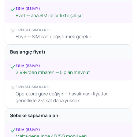
ESIM (ESIMY)
Evet — ana SIM ile birlikte çalışır
FIZIKSEL SIM KARTI
Hayır — SIM kart değiştirmek gerekir
Başlangıç fiyatı
ESIM (ESIMY)
2.99€'den itibaren — 5 plan mevcut
FIZIKSEL SIM KARTI
Operatöre göre değişir — havalimanı fiyatları
genellikle 2-3 kat daha yüksek
Şebeke kapsama alanı
ESIM (ESIMY)
Malta genelinde 4G/5G mobil veri