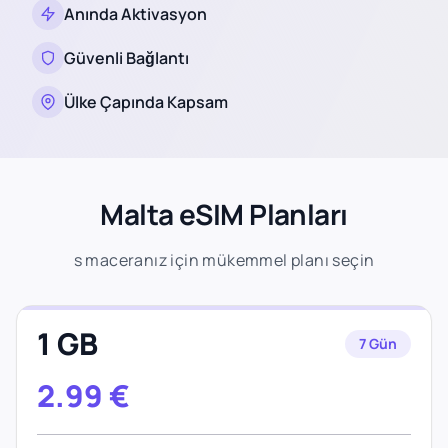
Anında Aktivasyon
Güvenli Bağlantı
Ülke Çapında Kapsam
Malta eSIM Planları
s maceranız için mükemmel planı seçin
1 GB
7 Gün
2.99
€