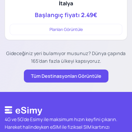
İtalya
Başlangıç fiyatı
2.49€
Planları Görüntüle
Gideceğiniz yeri bulamıyor musunuz? Dünya çapında
165'dan fazla ülkeyi kapsıyoruz.
Tüm Destinasyonları Görüntüle
4G ve 5G'de Esimy ile maksimum hızın keyfini çıkarın.
Hareket halindeyken eSIM ile fiziksel SIM kartınızı