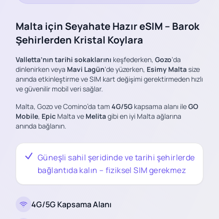
Malta için Seyahate Hazır eSIM – Barok
Şehirlerden Kristal Koylara
Valletta’nın tarihi sokaklarını
keşfederken,
Gozo
‘da
dinlenirken veya
Mavi Lagün
‘de yüzerken,
Esimy Malta
size
anında etkinleştirme ve SIM kart değişimi gerektirmeden hızlı
ve güvenilir mobil veri sağlar.
Malta, Gozo ve Comino’da tam
4G/5G
kapsama alanı ile
GO
Mobile
,
Epic
Malta ve
Melita
gibi en iyi Malta ağlarına
anında bağlanın.
Güneşli sahil şeridinde ve tarihi şehirlerde
bağlantıda kalın – fiziksel SIM gerekmez
4G/5G Kapsama Alanı