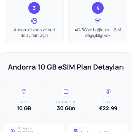
3
4
Andorra'e varın ve veri
4G/5G'ye bağlanın — SIM
dolaşımını açın
değişikliği yok
Andorra 10 GB eSIM Plan Detayları
VERI
GEÇERLILIK
FIYAT
10 GB
30 Gün
€22.99
GB başına
Tür