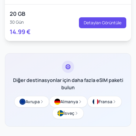
20 GB
30 Gün
Detayları Görüntüle
14.99
€
Diğer destinasyonlar için daha fazla eSIM paketi
bulun
Avrupa
Almanya
Fransa
İsveç