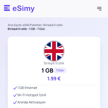
Esimy
Ana Sayfa
/
eSIM Paketleri
/
Birleşik Krallık
/
Birleşik Krallık – 1 GB – 7 Gün
Birleşik Krallık
1 GB
7 Gün
1.99
€
1 GB İnternet
Wi-Fi Hotspot İzinli
Anında Aktivasyon