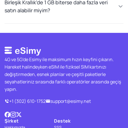
Birleşik Krallık'de 1 GB biterse daha fazla veri
satın alabilir miyim?
4G ve 5G'de Esimy ile maksimum hızın keyfini çıkarın.
Hareket halindeyken eSIM ile fiziksel SIM kartınızı
değiştirmeden, esnek planlar ve çeşitli paketlerle
seyahatleriniz sırasında farklı operatörler arasında geçiş
yapın.
+1 (302) 610-1752
support@esimy.net
Şirket
Destek
Hakkımızda
SSS