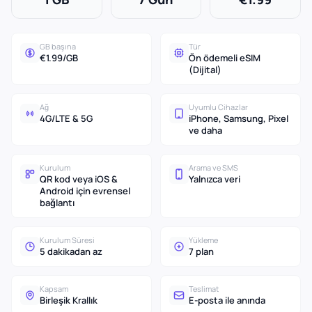
GB başına
Tür
€1.99/GB
Ön ödemeli eSIM
(Dijital)
Ağ
Uyumlu Cihazlar
4G/LTE & 5G
iPhone, Samsung, Pixel
ve daha
Kurulum
Arama ve SMS
QR kod veya iOS &
Yalnızca veri
Android için evrensel
bağlantı
Kurulum Süresi
Yükleme
5 dakikadan az
7 plan
Kapsam
Teslimat
Birleşik Krallık
E-posta ile anında