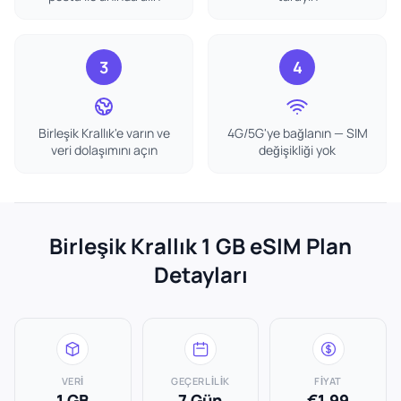
3
4
Birleşik Krallık'e varın ve
4G/5G'ye bağlanın — SIM
veri dolaşımını açın
değişikliği yok
Birleşik Krallık 1 GB eSIM Plan
Detayları
VERI
GEÇERLILIK
FIYAT
1 GB
7 Gün
€1.99