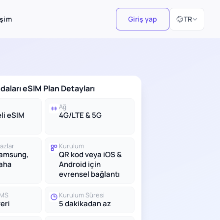
Dil Seçiniz
işim
Giriş yap
TR
daları eSIM Plan Detayları
Ağ
li eSIM
4G/LTE & 5G
azlar
Kurulum
Samsung,
QR kod veya iOS &
daha
Android için
evrensel bağlantı
SMS
Kurulum Süresi
eri
5 dakikadan az