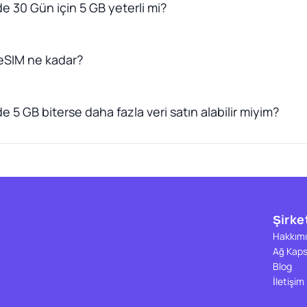
de 30 Gün için 5 GB yeterli mi?
 eSIM ne kadar?
de 5 GB biterse daha fazla veri satın alabilir miyim?
Şirke
Hakkımı
Ağ Kap
Blog
İletişim