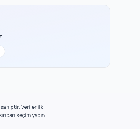
n
hiptir. Veriler ilk
asından seçim yapın.