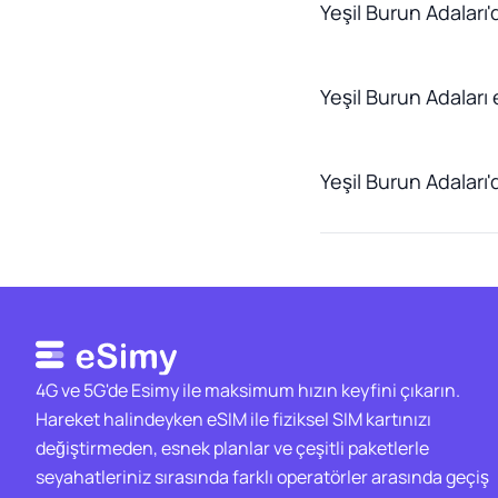
Yeşil Burun Adaları'
Yeşil Burun Adaları
Yeşil Burun Adaları'
4G ve 5G'de Esimy ile maksimum hızın keyfini çıkarın.
Hareket halindeyken eSIM ile fiziksel SIM kartınızı
değiştirmeden, esnek planlar ve çeşitli paketlerle
seyahatleriniz sırasında farklı operatörler arasında geçiş