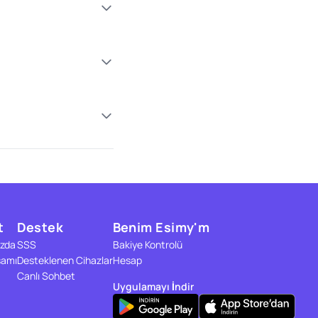
t
Destek
Benim Esimy'm
zda
SSS
Bakiye Kontrolü
samı
Desteklenen Cihazlar
Hesap
Canlı Sohbet
Uygulamayı İndir