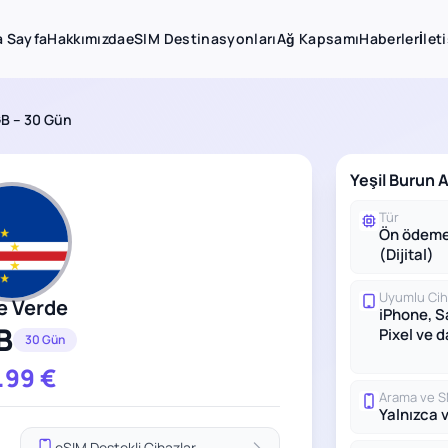
 Sayfa
Hakkımızda
eSIM Destinasyonları
Ağ Kapsamı
Haberler
İlet
GB – 30 Gün
Yeşil Burun A
Tür
Ön ödeme
(Dijital)
Uyumlu Cih
e Verde
iPhone, 
B
Pixel ve 
30 Gün
.99
€
Arama ve 
Yalnızca v
eSIM Destekli Cihazlar