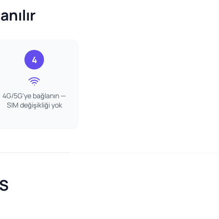
anılır
4
4G/5G'ye bağlanın —
SIM değişikliği yok
SS