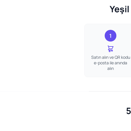
Yeşil
1
Satın alın ve QR kodu
e-posta ile anında
alın
5