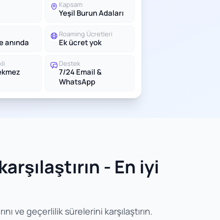
Kapsam
Yeşil Burun Adaları
Roaming Ücretleri
le anında
Ek ücret yok
li
Destek
rekmez
7/24 Email &
WhatsApp
arşılaştırın - En iyi
ı ve geçerlilik sürelerini karşılaştırın.