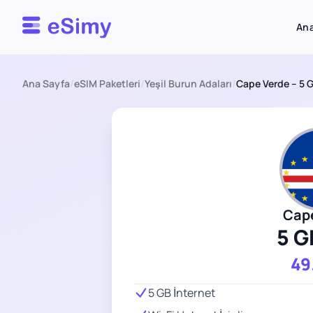
Esimy
Ana
Ana Sayfa
/
eSIM Paketleri
/
Yeşil Burun Adaları
/
Cape Verde – 5 
Cap
5 G
49
5 GB İnternet