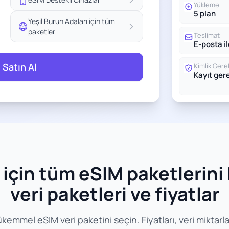
Yükleme
5 plan
Yeşil Burun Adaları için tüm
paketler
Teslimat
E-posta i
 Satın Al
Kimlik Gerek
Kayıt ge
için tüm eSIM paketlerini k
veri paketleri ve fiyatlar
emmel eSIM veri paketini seçin. Fiyatları, veri miktarların