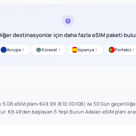
Diğer destinasyonlar için daha fazla eSIM paketi bulu
Avrupa
Küresel
İspanya
Portekiz
ı 5 GB eSIM planı €49.99 (€10.00/GB) ile 30 Gün geçerliliğe sa
lur. €8.49'den başlayan 5 Yeşil Burun Adaları eSIM planı ar