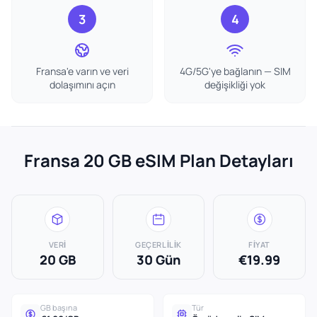
3
4
Fransa'e varın ve veri
4G/5G'ye bağlanın — SIM
dolaşımını açın
değişikliği yok
Fransa 20 GB eSIM Plan Detayları
VERI
GEÇERLILIK
FIYAT
20 GB
30 Gün
€19.99
GB başına
Tür