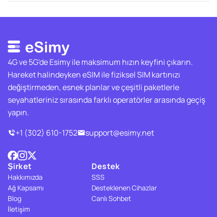
4G ve 5G'de Esimy ile maksimum hızın keyfini çıkarın.
Hareket halindeyken eSIM ile fiziksel SIM kartınızı
değiştirmeden, esnek planlar ve çeşitli paketlerle
seyahatleriniz sırasında farklı operatörler arasında geçiş
yapın.
+1 (302) 610-1752
support@esimy.net
Şirket
Destek
Hakkımızda
SSS
Ağ Kapsamı
Desteklenen Cihazlar
Blog
Canlı Sohbet
İletişim