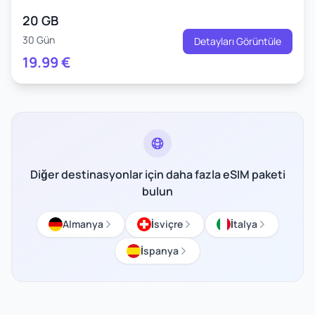
20 GB
30 Gün
Detayları Görüntüle
19.99
€
Diğer destinasyonlar için daha fazla eSIM paketi
bulun
Almanya
İsviçre
İtalya
İspanya