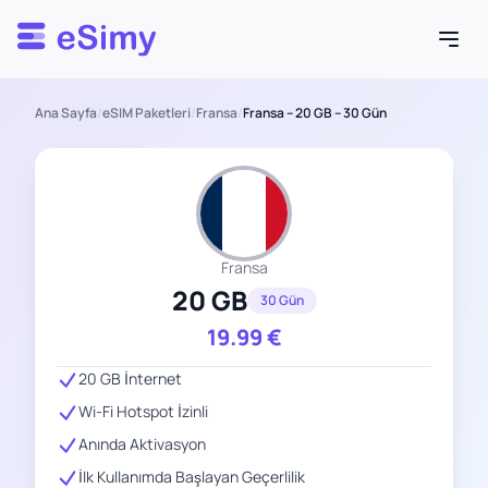
Esimy
Ana Sayfa
/
eSIM Paketleri
/
Fransa
/
Fransa – 20 GB – 30 Gün
Fransa
20 GB
30 Gün
19.99
€
20 GB İnternet
Wi-Fi Hotspot İzinli
Anında Aktivasyon
İlk Kullanımda Başlayan Geçerlilik