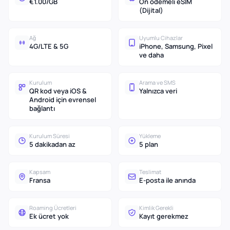
€1.00/GB
Ön ödemeli eSIM
(Dijital)
Ağ
Uyumlu Cihazlar
4G/LTE & 5G
iPhone, Samsung, Pixel
ve daha
Kurulum
Arama ve SMS
QR kod veya iOS &
Yalnızca veri
Android için evrensel
bağlantı
Kurulum Süresi
Yükleme
5 dakikadan az
5 plan
Kapsam
Teslimat
Fransa
E-posta ile anında
Roaming Ücretleri
Kimlik Gerekli
Ek ücret yok
Kayıt gerekmez