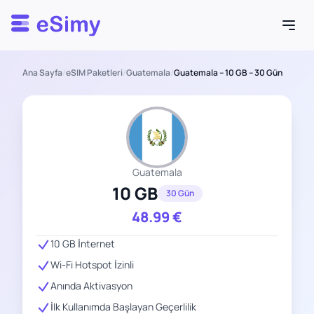
Esimy
Ana Sayfa
/
eSIM Paketleri
/
Guatemala
/
Guatemala – 10 GB – 30 Gün
Guatemala
10 GB
30 Gün
48.99
€
10 GB İnternet
Wi-Fi Hotspot İzinli
Anında Aktivasyon
İlk Kullanımda Başlayan Geçerlilik