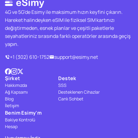
4G ve 5G'de Esimy ile maksimum hızın keyfini çıkarın.
Hareket halindeyken eSIM ile fiziksel SIM kartınızı
değiştirmeden, esnek planlar ve çeşitli paketlerle
seyahatleriniz sırasında farklı operatörler arasında geçiş
yapın.
+1 (302) 610-1752
support@esimy.net
Şirket
Destek
Hakkımızda
SSS
Ağ Kapsamı
Desteklenen Cihazlar
Blog
Canlı Sohbet
İletişim
Benim Esimy'm
Bakiye Kontrolü
Hesap
Uygulamayı İndir