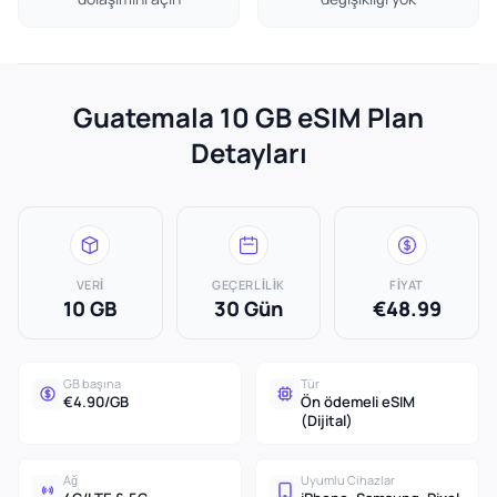
Guatemala 10 GB eSIM Plan
Detayları
VERI
GEÇERLILIK
FIYAT
10 GB
30 Gün
€48.99
GB başına
Tür
€4.90/GB
Ön ödemeli eSIM
(Dijital)
Ağ
Uyumlu Cihazlar