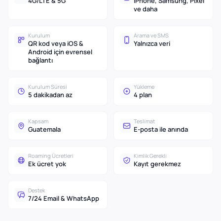
4G/LTE & 5G
iPhone, Samsung, Pixel
ve daha
Kurulum
Arama ve SMS
QR kod veya iOS &
Yalnızca veri
Android için evrensel
bağlantı
Kurulum Süresi
Yükleme
5 dakikadan az
4 plan
Kapsam
Teslimat
Guatemala
E-posta ile anında
Roaming Ücretleri
Kimlik Gerekli
Ek ücret yok
Kayıt gerekmez
Destek
7/24 Email & WhatsApp