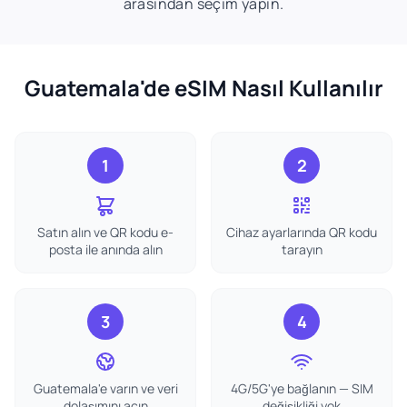
arasından seçim yapın.
Guatemala'de eSIM Nasıl Kullanılır
1
2
Satın alın ve QR kodu e-
Cihaz ayarlarında QR kodu
posta ile anında alın
tarayın
3
4
Guatemala'e varın ve veri
4G/5G'ye bağlanın — SIM
dolaşımını açın
değişikliği yok