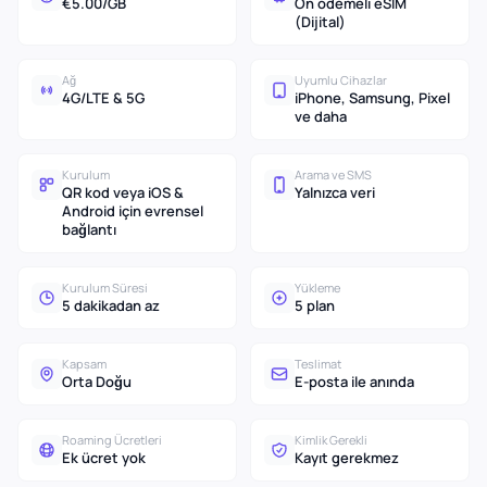
€5.00/GB
Ön ödemeli eSIM
(Dijital)
Ağ
Uyumlu Cihazlar
4G/LTE & 5G
iPhone, Samsung, Pixel
ve daha
Kurulum
Arama ve SMS
QR kod veya iOS &
Yalnızca veri
Android için evrensel
bağlantı
Kurulum Süresi
Yükleme
5 dakikadan az
5 plan
Kapsam
Teslimat
Orta Doğu
E-posta ile anında
Roaming Ücretleri
Kimlik Gerekli
Ek ücret yok
Kayıt gerekmez