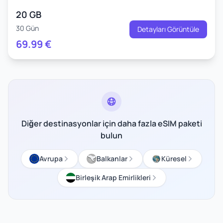
20 GB
30 Gün
Detayları Görüntüle
69.99
€
Diğer destinasyonlar için daha fazla eSIM paketi
bulun
Avrupa
Balkanlar
Küresel
Birleşik Arap Emirlikleri