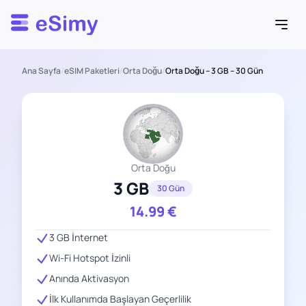
Esimy
Ana Sayfa
/
eSIM Paketleri
/
Orta Doğu
/
Orta Doğu – 3 GB – 30 Gün
Orta Doğu
3 GB
30 Gün
14.99
€
3 GB İnternet
Wi-Fi Hotspot İzinli
Anında Aktivasyon
İlk Kullanımda Başlayan Geçerlilik