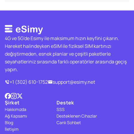
4G ve 5G'de Esimy ile maksimum hızın keyfini çıkarın.
Hareket halindeyken eSIM ile fiziksel SIM kartınızı
değiştirmeden, esnek planlar ve çeşitli paketlerle
seyahatleriniz sırasında farklı operatörler arasında geçiş
yapın.
+1 (302) 610-1752
support@esimy.net
Şirket
Destek
Hakkımızda
SSS
Ağ Kapsamı
Desteklenen Cihazlar
Blog
Canlı Sohbet
İletişim