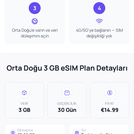
3
4
Orta Doğu'e varın ve veri
4G/5G'ye bağlanın — SIM
dolaşımını açın
değişikliği yok
Orta Doğu 3 GB eSIM Plan Detayları
VERI
GEÇERLILIK
FIYAT
3 GB
30 Gün
€14.99
GB başına
Tür