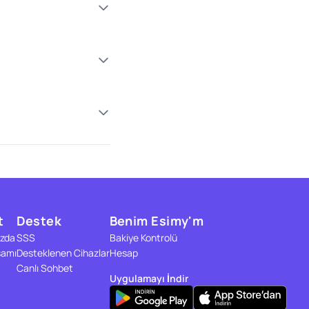
t
Destek
Benim Esimy'm
zda
SSS
Bakiye Kontrolü
samı
Desteklenen Cihazlar
Hesap
Canlı Sohbet
Uygulamayı İndir