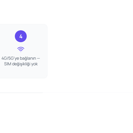
4
4G/5G'ye bağlanın —
SIM değişikliği yok