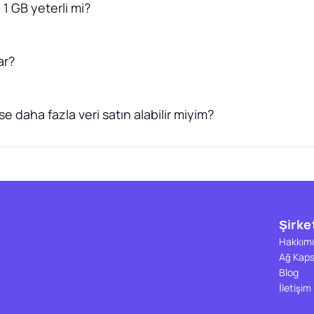
 1 GB yeterli mi?
ar?
e daha fazla veri satın alabilir miyim?
Şirke
Hakkımı
Ağ Kap
Blog
İletişim