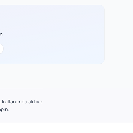
n
lk kullanımda aktive
apın.