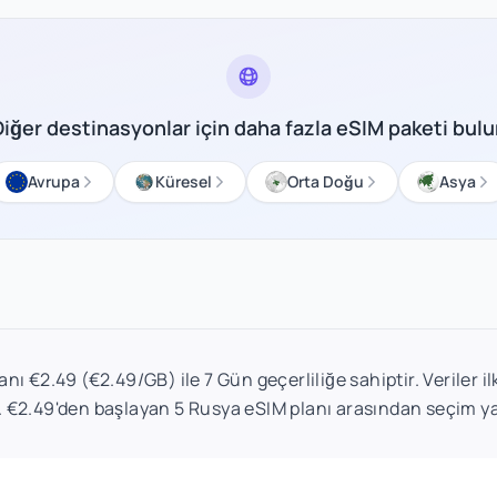
Diğer destinasyonlar için daha fazla eSIM paketi bulu
Avrupa
Küresel
Orta Doğu
Asya
nı €2.49 (€2.49/GB) ile 7 Gün geçerliliğe sahiptir. Veriler i
. €2.49'den başlayan 5 Rusya eSIM planı arasından seçim y