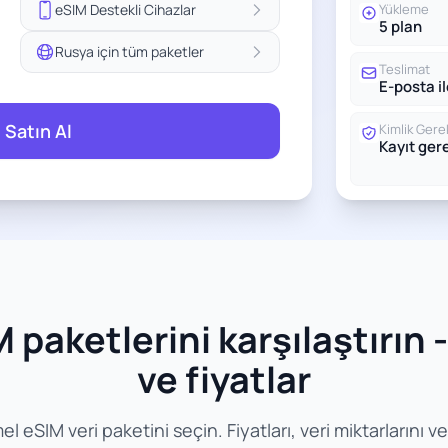
eSIM Destekli Cihazlar
Yükleme
5 plan
Rusya için tüm paketler
Teslimat
E-posta i
 Satın Al
Kimlik Gerek
Kayıt ge
paketlerini karşılaştırın - 
ve fiyatlar
SIM veri paketini seçin. Fiyatları, veri miktarlarını ve ge