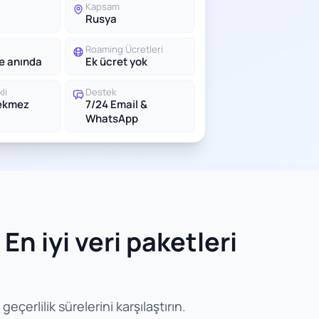
Kapsam
Rusya
Roaming Ücretleri
le anında
Ek ücret yok
li
Destek
rekmez
7/24 Email &
WhatsApp
En iyi veri paketleri
çerlilik sürelerini karşılaştırın.