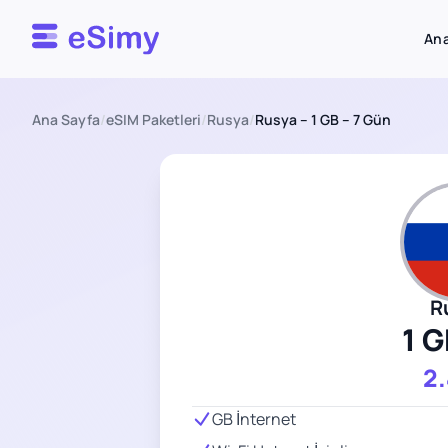
Esimy
Ana
Ana Sayfa
/
eSIM Paketleri
/
Rusya
/
Rusya – 1 GB – 7 Gün
R
1 G
2
GB İnternet