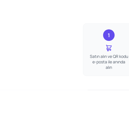
1
Satın alın ve QR kodu
e-posta ile anında
alın