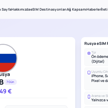
 Sayfa
Hakkımızda
eSIM Destinasyonları
Ağ Kapsamı
Haberler
İlet
Rusya eSIM P
Tür
Ön ödeme
(Dijital)
Uyumlu Cih
usya
iPhone, 
B
Pixel ve 
7 Gün
.49
€
Arama ve 
Yalnızca v