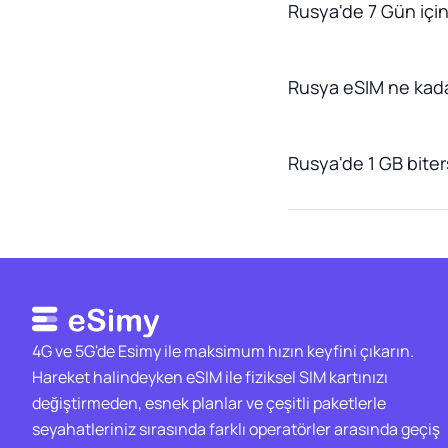
Rusya'de 7 Gün için
Rusya eSIM ne kad
Rusya'de 1 GB biters
4G ve 5G'de Esimy ile maksimum hızın keyfini çıkarın.
Hareket halindeyken eSIM ile fiziksel SIM kartınızı
değiştirmeden, esnek planlar ve çeşitli paketlerle
seyahatleriniz sırasında farklı operatörler arasında geçiş