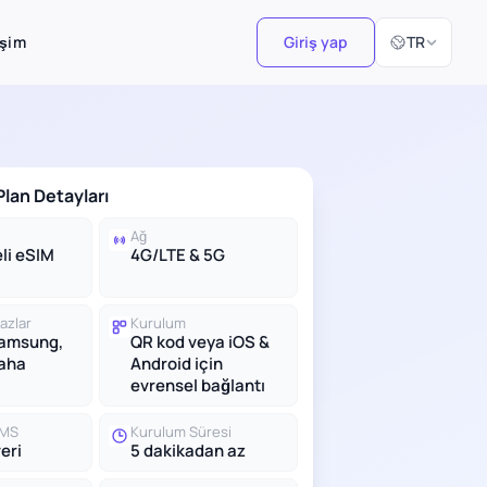
Dil Seçiniz
işim
Giriş yap
TR
lan Detayları
Ağ
li eSIM
4G/LTE & 5G
azlar
Kurulum
Samsung,
QR kod veya iOS &
daha
Android için
evrensel bağlantı
SMS
Kurulum Süresi
eri
5 dakikadan az