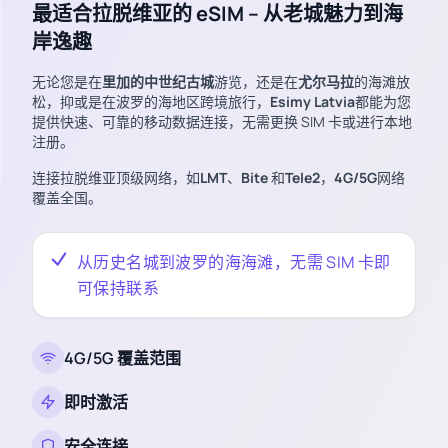
最适合拉脱维亚的 eSIM – 从老城魅力到海
岸逸趣
无论您是在
里加的中世纪古城
游览，还是在
尤尔马拉
的海滩放
松，抑或是在波罗的海地区跨境旅行，
Esimy Latvia
都能为您
提供快速、可靠的移动数据连接，无需更换 SIM 卡或进行本地
注册。
连接拉脱维亚顶级网络，如
LMT
、
Bite
和
Tele2
，
4G/5G
网络
覆盖全国。
从历史名城到波罗的海海滩，无需 SIM 卡即
可保持联系
4G/5G 覆盖范围
即时激活
安全连接